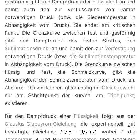
gasförmig gibt den Dampfdruck der
Flüssigkeit
an und
damit auch den zur Verflüssigung von Dampf
notwendigen Druck (bzw. die Siedetemperatur in
Abhängigkeit vom Druck). Sie endet am kritischen
Punkt. Die Grenzkurve zwischen fest und gasförmig
gibt den Dampfdruck des festen Stoffes, den
Sublimationsdruck
, an und damit den zur
Verfestigung
notwendigen Druck (bzw. die
Sublimationstemperatur
in Abhängigkeit vom Druck). Die Grenzkurve zwischen
flüssig und fest, die Schmelzkurve, gibt die
Abhängigkeit der Schmelztemperatur vom Druck an.
Alle drei Phasen können gleichzeitig im
Gleichgewicht
nur am Schnittpunkt der Kurven, am
Tripelpunkt
,
existieren.
Für den Dampfdruck einer
Flüssigkeit
folgt aus der
Clausius-Clapeyron-Gleichung
die experimentell gut
bestätigte Gleichung
, wobei
T
die
Temperatur
,
A
und
B
Stoffkonstanten
sind. Genauere