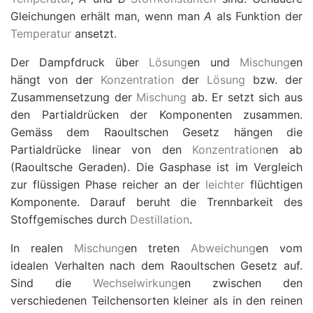
Gleichungen erhält man, wenn man
A
als Funktion der
Temperatur
ansetzt.
Der Dampfdruck über
Lösung
en und
Mischung
en
hängt von der
Konzentration
der
Lösung
bzw. der
Zusammensetzung der
Mischung
ab. Er setzt sich aus
den Partialdrücken der Komponenten zusammen.
Gemäss dem Raoultschen Gesetz hängen die
Partialdrücke linear von den
Konzentration
en ab
(Raoultsche Geraden). Die Gasphase ist im Vergleich
zur flüssigen Phase reicher an der
leichter
flüchtigen
Komponente. Darauf beruht die Trennbarkeit des
Stoffgemisches durch
Destillation
.
In realen
Mischung
en treten
Abweichung
en vom
idealen Verhalten nach dem Raoultschen Gesetz auf.
Sind die
Wechselwirkung
en zwischen den
verschiedenen Teilchensorten kleiner als in den reinen