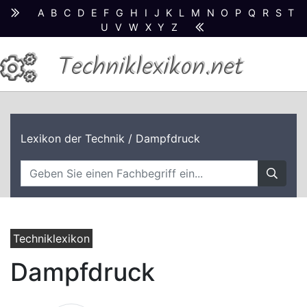
A
B
C
D
E
F
G
H
I
J
K
L
M
N
O
P
Q
R
S
T
U
V
W
X
Y
Z
Techniklexikon.net
Lexikon der Technik
/ Dampfdruck
Techniklexikon
Dampfdruck