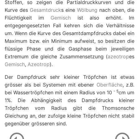
Stoffen, so zeigen die Partialdruckkurven und die
Kurve des
Gesamtdruck
s eine
Wölbung
nach oben, die
Flüchtigkeit im
Gemisch
ist also erhöht. Im
entgegengesetzten Fall kehren sich die Verhältnisse
um. Wenn die Kurve des Gesamtdampfdrucks dabei ein
Maximum bzw. ein Minimum aufweist, so besitzen die
flüssige Phase und die Gasphase beim jeweiligen
Extremum die gleiche Zusammensetzung (
azeotrop
es
Gemisch
,
Azeotrop
).
Der Dampfdruck sehr kleiner Tröpfchen ist etwas
grösser als bei Systemen mit ebener
Oberfläche
, z.B.
-
5
bei Wassertröpfchen mit einem Radius von 10
cm um
1%. Die Abhängigkeit des Dampfdrucks kleiner
Tröpfchen vom Radius gibt die Thomsonsche
Gleichung an, der zufolge kleine Tröpfchen nicht stabil
gegenüber grösseren sind.