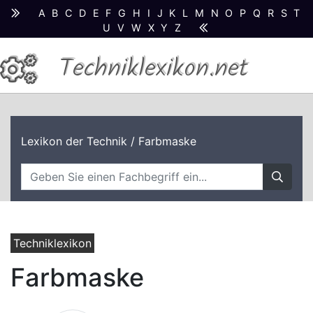
A
B
C
D
E
F
G
H
I
J
K
L
M
N
O
P
Q
R
S
T
U
V
W
X
Y
Z
Techniklexikon.net
Lexikon der Technik
/ Farbmaske
Techniklexikon
Farbmaske