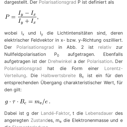
dargestellt. Der
Polarisationsgrad
P
ist definiert als
wobei
I
und
I
die Lichtintensitäten sind, deren
x
y
elektrischer Feldvektor in
x
- bzw.
y
-Richtung oszilliert.
Der
Polarisationsgrad
in Abb. 2 ist
relativ
zur
Nullfeldpolarisation
P
aufgetragen. Ebenfalls
0
aufgetragen ist der
Drehwinkel
a
der
Polarisation
. Der
Polarisationsgrad
hat die Form einer
Lorentz-
Verteilung
. Die
Halbwertsbreite
B
ist ein für den
c
entsprechenden Übergang charakteristischer Wert, für
den gilt:
Dabei ist
g
der
Landé-Faktor
,
t
die
Lebensdauer
des
angeregten
Zustand
es,
m
die Elektronenmasse und
e
e