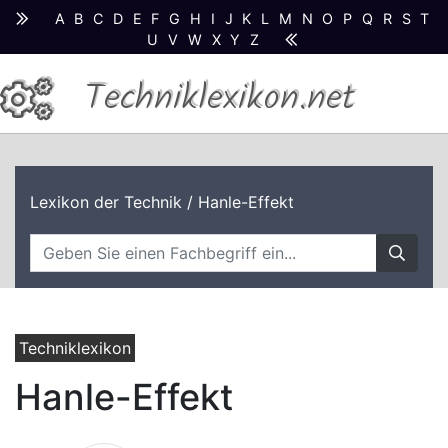
A
B
C
D
E
F
G
H
I
J
K
L
M
N
O
P
Q
R
S
T
U
V
W
X
Y
Z
Techniklexikon.net
Lexikon der Technik
/ Hanle-Effekt
Techniklexikon
Hanle-Effekt