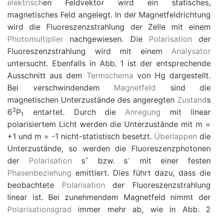
elektrisch
en Feldvektor wird ein statisches,
magnetisches Feld angelegt. In der Magnetfeldrichtung
wird die Fluoreszenzstrahlung der Zelle mit einem
Photomultiplier
nachgewiesen. Die
Polarisation
der
Fluoreszenzstrahlung wird mit einem
Analysator
untersucht. Ebenfalls in Abb. 1 ist der entsprechende
Ausschnitt aus dem
Termschema
von Hg dargestellt.
Bei verschwindendem
Magnetfeld
sind die
magnetischen Unterzustände des angeregten
Zustand
s
3
6
P
entartet. Durch die
Anregung
mit linear
1
polarisiertem Licht werden die Unterzustände mit
m
=
+
1 und
m
=
-
1 nicht-statistisch besetzt.
Überlappen
die
Unterzustände, so werden die Fluoreszenzphotonen
-
+
der
Polarisation
s
bzw.
s
mit einer festen
Phasenbeziehung
emittiert. Dies führt dazu, dass die
beobachtete
Polarisation
der Fluoreszenzstrahlung
linear ist. Bei zunehmendem Magnetfeld nimmt der
Polarisationsgrad
immer mehr ab, wie in Abb. 2