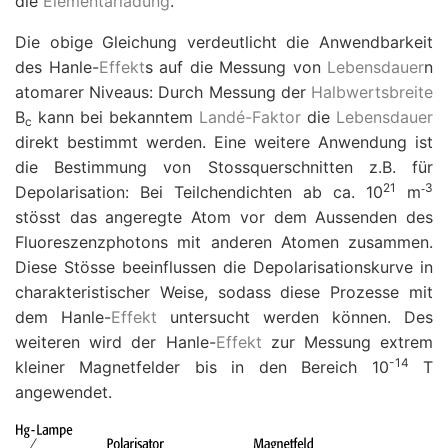
die
Elementarladung
.
Die obige Gleichung verdeutlicht die Anwendbarkeit
des Hanle-
Effekt
s auf die Messung von
Lebensdauer
n
atomarer Niveaus: Durch Messung der
Halbwertsbreite
B
kann bei bekanntem
Landé-Faktor
die
Lebensdauer
c
direkt bestimmt werden. Eine weitere Anwendung ist
die Bestimmung von Stossquerschnitten z.B. für
21
3
-
Depolarisation: Bei Teilchendichten ab ca. 10
m
stösst das angeregte Atom vor dem Aussenden des
Fluoreszenzphotons mit anderen Atomen zusammen.
Diese Stösse beeinflussen die Depolarisationskurve in
charakteristischer Weise, sodass diese Prozesse mit
dem Hanle-
Effekt
untersucht werden können. Des
weiteren wird der Hanle-
Effekt
zur Messung extrem
-
14
kleiner Magnetfelder bis in den Bereich 10
T
angewendet.