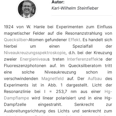
Autor:
Karl-Wilhelm Steinfieber
1924 von W. Hanle bei Experimenten zum Einfluss
magnetischer Felder auf die Resonanzstrahlung von
Quecksilber
-Atomen gefundener
Effekt
. Es handelt sich
hierbei um einen Spezialfall der
Niveaukreuzungsspektroskopie
, d.h. bei der Kreuzung
zweier
Energieniveau
s treten
Interferenzeffekt
e der
Fluoreszenzphotonen auf. Im Quecksilberatom tritt
eine solche Niveaukreuzung schon im
verschwindenden
Magnetfeld
auf. Der
Aufbau
des
Experiments ist in Abb. 1 dargestellt. Licht der
Resonanzlinie bei
l
=
253,7 nm aus einer
Hg-
Dampflampe
wird linear polarisiert und in eine Hg-
Dampfzelle eingestrahlt. Senkrecht zur
Ausbreitungsrichtung des Lichts und senkrecht zum