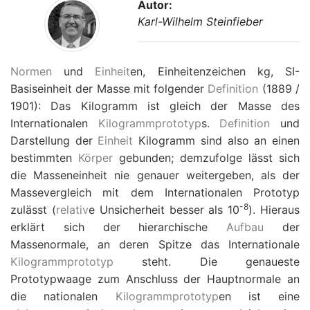
Autor:
Karl-Wilhelm Steinfieber
Normen
und
Einheit
en, Einheitenzeichen kg, SI-
Basiseinheit der Masse mit folgender
Definition
(1889 /
1901): Das Kilogramm ist gleich der Masse des
Internationalen
Kilogrammprototyp
s.
Definition
und
Darstellung der
Einheit
Kilogramm sind also an einen
bestimmten
Körper
gebunden; demzufolge lässt sich
die Masseneinheit nie genauer weitergeben, als der
Massevergleich mit dem Internationalen Prototyp
-
8
zulässt (
relativ
e Unsicherheit besser als 10
). Hieraus
erklärt sich der hierarchische
Aufbau
der
Massenormale, an deren Spitze das Internationale
Kilogrammprototyp
steht. Die genaueste
Prototypwaage zum Anschluss der Hauptnormale an
die nationalen
Kilogrammprototyp
en ist eine