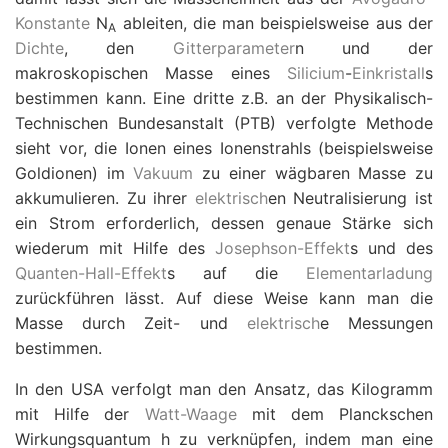
Konstante
N
ableiten, die man beispielsweise aus der
A
Dichte
, den
Gitterparameter
n und der
makroskopischen Masse eines
Silicium
-
Einkristall
s
bestimmen kann. Eine dritte z.B. an der Physikalisch-
Technischen Bundesanstalt (PTB) verfolgte Methode
sieht vor, die Ionen eines Ionenstrahls (beispielsweise
Goldionen) im
Vakuum
zu einer wägbaren Masse zu
akkumulieren. Zu ihrer
elektrisch
en Neutralisierung ist
ein Strom erforderlich, dessen genaue Stärke sich
wiederum mit Hilfe des
Josephson-Effekt
s und des
Quanten-Hall-Effekt
s auf die
Elementarladung
zurückführen lässt. Auf diese Weise kann man die
Masse durch Zeit- und
elektrisch
e Messungen
bestimmen.
In den USA verfolgt man den Ansatz, das Kilogramm
mit Hilfe der
Watt-Waage
mit dem Planckschen
Wirkungsquantum
h
zu verknüpfen, indem man eine