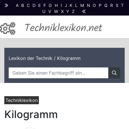
A
B
C
D
E
F
G
H
I
J
K
L
M
N
O
P
Q
R
S
T
U
V
W
X
Y
Z
Techniklexikon.net
Lexikon der Technik
/ Kilogramm
Techniklexikon
Kilogramm