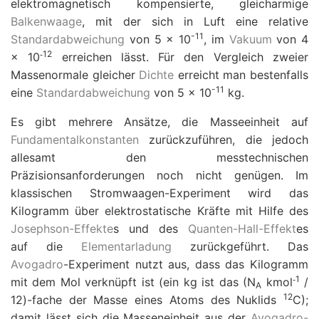
elektromagnetisch kompensierte, gleicharmige
Balkenwaage
, mit der sich in Luft eine relative
-
11
Standardabweichung
von 5
×
10
, im
Vakuum
von 4
12
-
×
10
erreichen lässt. Für den Vergleich zweier
Massenormale gleicher
Dichte
erreicht man bestenfalls
-
11
eine
Standardabweichung
von 5
×
10
kg.
Es gibt mehrere Ansätze, die Masseeinheit auf
Fundamentalkonstanten
zurückzuführen, die jedoch
allesamt den messtechnischen
Präzisionsanforderungen noch nicht genügen. Im
klassischen Stromwaagen-Experiment wird das
Kilogramm über elektrostatische Kräfte mit Hilfe des
Josephson-Effekte
s und des
Quanten-Hall-Effekt
es
auf die
Elementarladung
zurückgeführt. Das
Avogadro
-Experiment nutzt aus, dass das Kilogramm
1
-
mit dem Mol verknüpft ist (ein kg ist das (
N
kmol
/
A
12
12)-fache der Masse eines Atoms des Nuklids
C);
damit lässt sich die Masseneinheit aus der
Avogadro-