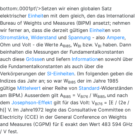
bottom:.0001pt\'>Setzen wir einen globalen Satz
elektrischer
Einheit
en mit dem gleich, den das International
Bureau of Weights und Measures (BIPM) ansetzt; nehmen
wir ferner an, dass die derzeit gültigen
Einheit
en von
Stromstärke
,
Widerstand
und
Spannung
- also
Ampere
,
Ohm und Volt - die Werte A
,
W
bzw. V
haben. Dann
BI85
BI
BI
beinhalten die Messungen der Fundamentalkonstanten
auch diese
Grösse
n und liefern
Information
en sowohl über
die Fundamentalkonstanten als auch über die
Verkörperungen der
SI-Einheiten
. (Im folgenden geben die
Indizes das Jahr an; so war
W
der im Jahre 1985
BI85
gültige
Mittelwert
einer Reihe von
Standard
-Widerständen
am BIPM.) Ausserdem gilt A
=
V
/
W
,
und nach
BI85
BI76
BI85
dem
Josephson-Effekt
gilt für das Volt: V
=
[
E
/ (2
e
/
BI76
h
)] V. Im Jahre1972 legte das Consultative Committee on
Electricity (CCE) in der General Conference on Weights
and Measures (CGPM) für
E
exakt den Wert 483 594 GHz
/ V fest.