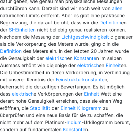
dafür geben, wie genau man physikalische Messungen
durchführen kann. Derzeit sind wir noch weit von
allen
natürlichen Limits entfernt. Aber es gibt eine praktische
Begrenzung, die darauf beruht, dass wir die
Definition
en
der
SI-Einheiten
nicht beliebig genau realisieren können.
Nachdem die Messung der
Lichtgeschwindigkeit
c
genauer
als die Verkörperung des Meters wurde, ging
c
in die
Definition
des Meters ein. In den letzten 20 Jahren wurde
die Genauigkeit der
elektrisch
en
Konstante
n im selben
Ausmass erhöht wie diejenige der
elektrisch
en
Einheit
en.
Die Unbestimmtheit in deren Verkörperung, in Verbindung
mit unserer Kenntnis der
Feinstrukturkonstante
n,
beherrscht die derzeitigen Bewertungen. Es ist möglich,
dass
elektrisch
e Verkörperungen der
Einheit
Watt eine
derart hohe Genauigkeit erreichen, dass sie einen Weg
eröffnen, die
Stabilität
der
Einheit
Kilogramm
zu
überprüfen und eine neue Basis für sie zu schaffen, die
nicht mehr auf dem Platinum-
Iridium
-Urkilogramm beruht,
sondern auf fundamentalen
Konstante
n.