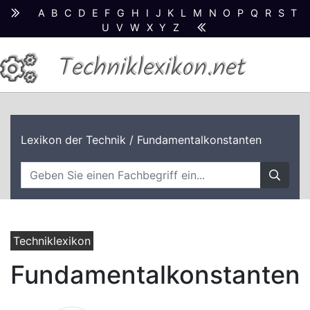
A
B
C
D
E
F
G
H
I
J
K
L
M
N
O
P
Q
R
S
T
U
V
W
X
Y
Z
Techniklexikon.net
Lexikon der Technik
/ Fundamentalkonstanten
Techniklexikon
Fundamentalkonstanten