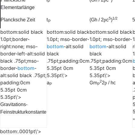
P
Elementarlänge
5
1/2
t
c
Plancksche Zeit
(
Gh
/ 2
p
)
5
P
bottom:solid black
bottom:solid black
bottom:solid black
b
1.0pt;border-
1.0pt; mso-border-
1.0pt; mso-border-
1
right:none; mso-
bottom
-alt:solid
bottom
-alt:solid
r
border-left-alt:solid
black
black
1
black .75pt;mso-
.75pt;padding:0cm
.75pt;padding:0cm
border-
bottom
-
5.35pt 0cm
5.35pt 0cm
b
alt:solid black .75pt;
5.35pt\'>
5.35pt\'>
b
2
padding:0cm
a
Gm
a
2
p
/
hc
P
P
5.35pt 0cm
.
5.35pt\'>
Gravitations-
5
Feinstrukturkonstante
»
bottom:.0001pt\'>