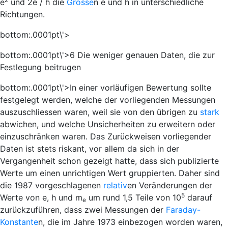
e
und 2
e
/
h
die
Grösse
n
e
und
h
in unterschiedliche
Richtungen.
bottom:.0001pt\'>
bottom:.0001pt\'>6 Die weniger genauen Daten, die zur
Festlegung beitrugen
bottom:.0001pt\'>In einer vorläufigen Bewertung sollte
festgelegt werden, welche der vorliegenden Messungen
auszuschliessen waren, weil sie von den übrigen zu
stark
abwichen, und welche Unsicherheiten zu erweitern oder
einzuschränken waren. Das Zurückweisen vorliegender
Daten ist stets riskant, vor allem da sich in der
Vergangenheit schon gezeigt hatte, dass sich publizierte
Werte um einen unrichtigen Wert gruppierten. Daher sind
die 1987 vorgeschlagenen
relativ
en Veränderungen der
5
Werte von
e
,
h
und
m
um rund 1,5 Teile von 10
darauf
e
zurückzuführen, dass zwei Messungen der
Faraday-
Konstante
n, die im Jahre 1973 einbezogen worden waren,