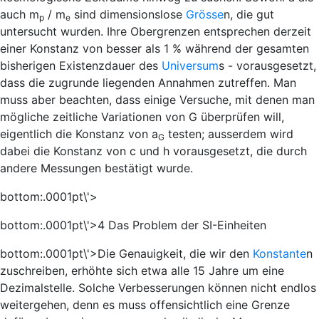
auch
m
/
m
sind dimensionslose
Grösse
n, die gut
p
e
untersucht wurden. Ihre Obergrenzen entsprechen derzeit
einer Konstanz von besser als 1 % während der gesamten
bisherigen Existenzdauer des
Universum
s - vorausgesetzt,
dass die zugrunde liegenden Annahmen zutreffen. Man
muss aber beachten, dass einige Versuche, mit denen man
mögliche zeitliche Variationen von
G
überprüfen will,
eigentlich die Konstanz von
a
testen; ausserdem wird
G
dabei die Konstanz von
c
und
h
vorausgesetzt, die durch
andere Messungen bestätigt wurde.
bottom:.0001pt\'>
bottom:.0001pt\'>4 Das Problem der SI-Einheiten
bottom:.0001pt\'>Die Genauigkeit, die wir den
Konstante
n
zuschreiben, erhöhte sich etwa alle 15 Jahre um eine
Dezimalstelle. Solche Verbesserungen können nicht endlos
weitergehen, denn es muss offensichtlich eine Grenze