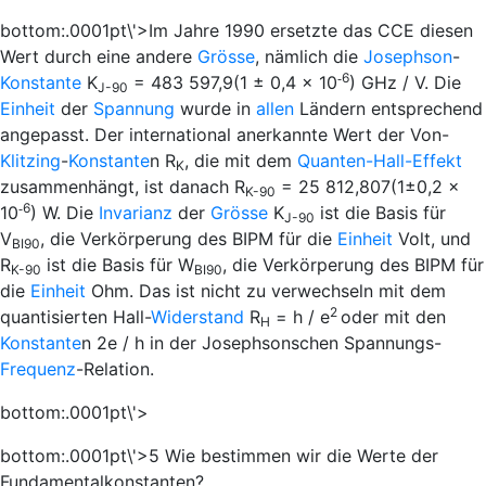
bottom:.0001pt\'>Im Jahre 1990 ersetzte das CCE diesen
Wert durch eine andere
Grösse
, nämlich die
Josephson
-
6
-
Konstante
K
=
483 597,9(1
±
0,4
×
10
) GHz / V. Die
J-90
Einheit
der
Spannung
wurde in
allen
Ländern entsprechend
angepasst. Der international anerkannte Wert der Von-
Klitzing
-
Konstante
n
R
, die mit dem
Quanten-Hall-Effekt
K
zusammenhängt, ist danach
R
=
25 812,807(1
±
0,2
×
K-90
6
-
10
)
W
. Die
Invarianz
der
Grösse
K
ist die Basis für
J-90
V
, die Verkörperung des BIPM für die
Einheit
Volt, und
BI90
R
ist die Basis für
W
, die Verkörperung des BIPM für
K-90
BI90
die
Einheit
Ohm. Das ist nicht zu verwechseln mit dem
2
quantisierten Hall-
Widerstand
R
=
h
/
e
oder mit den
H
Konstante
n 2
e
/
h
in der Josephsonschen Spannungs-
Frequenz
-Relation.
bottom:.0001pt\'>
bottom:.0001pt\'>5 Wie bestimmen wir die Werte der
Fundamentalkonstanten?