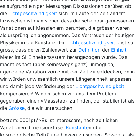
es aufgrund einiger Messungen Diskussionen darüber, ob
die
Lichtgeschwindigkeit
sich im Laufe der Zeit ändert.
Inzwischen ist man sicher, dass die scheinbar gemessenen
Variationen auf Messfehlern beruhten, die grösser waren
als ursprünglich angenommen. Das Vertrauen der heutigen
Physiker in die Konstanz der
Lichtgeschwindigkeit
c
ist so
gross, dass deren Zahlenwert zur
Definition
der
Einheit
Meter im SI-Einheitensystem herangezogen wurde. Das
macht es fast (aber keineswegs ganz) unmöglich,
irgendeine Variation von
c
mit der Zeit zu entdecken, denn
wir würden unwissentlich unsere Längeneinheit anpassen
und damit jede Veränderung der
Lichtgeschwindigkeit
kompensieren! Wieder sehen wir uns dem Problem
gegenüber, einen »Massstab« zu finden, der stabiler ist als
die
Grösse
, die wir untersuchen.
bottom:.0001pt\'>Es ist interessant, nach zeitlichen
Variationen dimensionsloser
Konstante
n über
kosmologische Zeiträume hinweg zu suchen. Sowohl
a
als