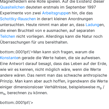
Magnetfeldern eine Rolle spielen. Auf die Existenz dieser
Quasiteilchen
deuteten erstmals im September 1997
Experimente von zwei
Arbeitsgruppe
n hin, die das
Schottky
-
Rauschen
in derart kleinen Anordnungen
untersuchten. Heute nimmt man aber an, dass
Ladung
en,
die einen Bruchteil von
e
ausmachen, auf separaten
Teilchen
nicht vorliegen. Allerdings kann die Natur noch
Überraschungen für uns bereithalten.
bottom:.0001pt\'>Man kann sich fragen, warum die
Konstante
n gerade die Werte haben, die sie aufweisen.
Eine Antwort darauf besagt, dass das Leben auf der Erde,
wie wir es kennen, nicht möglich wäre, wenn die Werte
andere wären. Das nennt man das schwache anthropische
Prinzip. Man kann aber auch hoffen, irgendwann die Werte
einiger dimensionsloser Verhältnisse, beispielsweise
m
/
p
m
, berechnen zu können.
e
bottom:.0001pt\'>