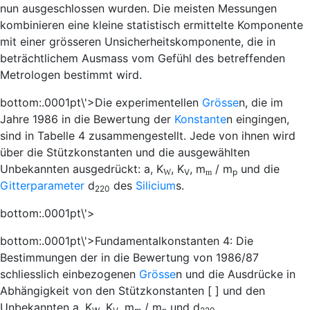
nun ausgeschlossen wurden. Die meisten Messungen
kombinieren eine kleine statistisch ermittelte Komponente
mit einer grösseren Unsicherheitskomponente, die in
beträchtlichem Ausmass vom Gefühl des betreffenden
Metrologen bestimmt wird.
bottom:.0001pt\'>Die experimentellen
Grösse
n, die im
Jahre 1986 in die Bewertung der
Konstante
n eingingen,
sind in Tabelle 4 zusammengestellt. Jede von ihnen wird
über die Stützkonstanten und die ausgewählten
Unbekannten ausgedrückt:
a
,
K
,
K
,
m
/
m
und die
V
p
W
m
Gitterparameter
d
des
Silicium
s.
220
bottom:.0001pt\'>
bottom:.0001pt\'>
Fundamentalkonstanten 4:
Die
Bestimmungen der in die Bewertung von 1986/87
schliesslich einbezogenen
Grösse
n und die Ausdrücke in
Abhängigkeit von den Stützkonstanten [ ] und den
Unbekannten
a
,
K
,
K
,
m
/
m
und
d
.