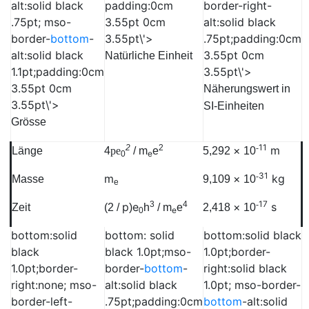
alt:solid black
padding:0cm
border-right-
.75pt; mso-
3.55pt 0cm
alt:solid black
border-
bottom
-
3.55pt\'>
.75pt;padding:0cm
alt:solid black
3.55pt 0cm
Natürliche Einheit
1.1pt;padding:0cm
3.55pt\'>
3.55pt 0cm
Näherungswert in
3.55pt\'>
SI-Einheiten
Grösse
11
2
2
-
×
m
Länge
4
p
e
/
m
e
5,292
10
e
0
31
-
m
×
kg
Masse
9,109
10
e
17
3
4
-
p
e
×
s
Zeit
(2 /
)
h
/
m
e
2,418
10
e
0
bottom:solid
bottom: solid
bottom:solid black
black
black 1.0pt;mso-
1.0pt;border-
1.0pt;border-
border-
bottom
-
right:solid black
right:none; mso-
alt:solid black
1.0pt; mso-border-
border-left-
.75pt;padding:0cm
bottom
-alt:solid