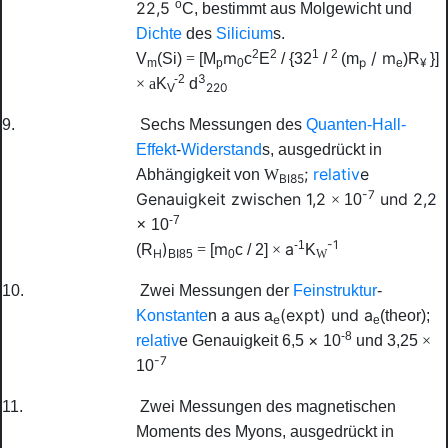
o
22,5
C, bestimmt aus Molgewicht und
Dichte
des
Silicium
s.
2
2
1
2
m
/
m
V
(Si)
=
[
M
c
E
/ {32
/
(
m
)
R
}]
p
¥
m
p
0
e
3
-2
×
a
K
d
220
V
9.
Sechs Messungen des
Quanten-Hall-
Effekt
-
Widerstand
s, ausgedrückt in
;
relativ
e
Abhängigkeit von
W
BI85
-7
Genauigkeit zwischen 1,2
und 2,2
×
10
-7
×
10
-1
-1
)
m
a
(
R
=
[
c
/ 2]
×
K
H
BI85
0
W
10.
Zwei Messungen der
Feinstruktur
-
a
(expt) und
a
Konstante
n
aus
a
(theor);
e
e
-8
×
relativ
e Genauigkeit 6,5
10
und 3,25
×
-7
10
11.
Zwei Messungen des magnetischen
Moments des Myons, ausgedrückt in