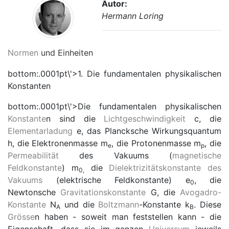
Autor:
Hermann Loring
Normen
und Einheiten
bottom:.0001pt\'>1. Die fundamentalen physikalischen
Konstanten
bottom:.0001pt\'>Die fundamentalen physikalischen
Konstante
n sind die
Lichtgeschwindigkeit
c
, die
Elementarladung
e
, das Plancksche Wirkungsquantum
h
, die Elektronenmasse
m
, die Protonenmasse
m
, die
e
p
Permeabilität
des Vakuums (
magnetische
Feldkonstante
)
m
die
Dielektrizitätskonstante des
0,
Vakuums
(elektrische Feldkonstante)
e
, die
0
Newtonsche
Gravitationskonstante
G
, die
Avogadro-
Konstante
N
und die
Boltzmann
-Konstante
k
. Diese
A
B
Grösse
n haben - soweit man feststellen kann - die