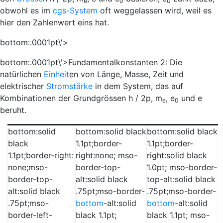
e
0
0
obwohl es im
cgs-System
oft weggelassen wird, weil es
hier den Zahlenwert eins hat.
bottom:.0001pt\'>
bottom:.0001pt\'>
Fundamentalkonstanten 2:
Die
natürlichen
Einheit
en von Länge, Masse, Zeit und
elektrischer
Stromstärke
in dem System, das auf
Kombinationen der Grundgrössen
h
/ 2
p
,
m
,
e
und
e
e
0
beruht.
bottom:solid
bottom:solid black
bottom:solid black
black
1.1pt;border-
1.1pt;border-
1.1pt;border-right:
right:none; mso-
right:solid black
none;mso-
border-top-
1.0pt; mso-border-
border-top-
alt:solid black
top-alt:solid black
alt:solid black
.75pt;mso-border-
.75pt;mso-border-
.75pt;mso-
bottom
-alt:solid
bottom
-alt:solid
border-left-
black 1.1pt;
black 1.1pt; mso-