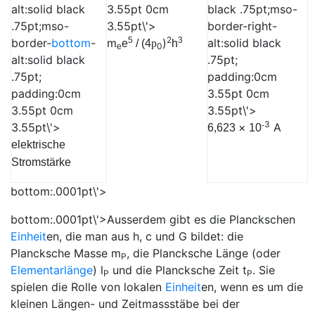
alt:solid black
3.55pt 0cm
black .75pt;mso-
.75pt;mso-
3.55pt\'>
border-right-
2
5
3
border-
bottom
-
m
)
alt:solid black
e
/ (4
p
h
0
e
alt:solid black
.75pt;
.75pt;
padding:0cm
padding:0cm
3.55pt 0cm
3.55pt 0cm
3.55pt\'>
3
-
3.55pt\'>
×
A
6,623
10
elektrische
Stromstärke
bottom:.0001pt\'>
bottom:.0001pt\'>Ausserdem gibt es die Planckschen
Einheit
en, die man aus
h
,
c
und
G
bildet: die
Plancksche Masse
m
, die Plancksche Länge (oder
P
Elementarlänge
)
l
und die Plancksche Zeit
t
. Sie
P
P
spielen die Rolle von lokalen
Einheit
en, wenn es um die
kleinen Längen- und Zeitmassstäbe bei der