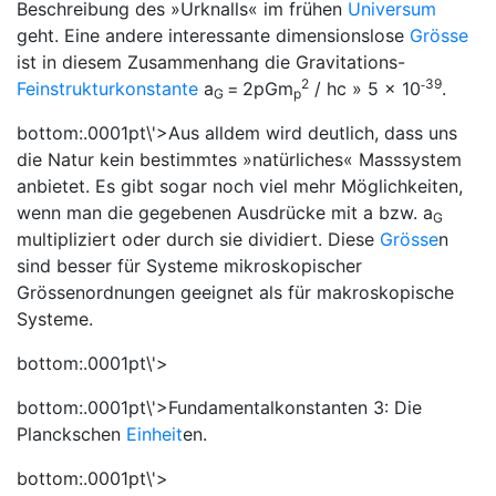
Beschreibung des »Urknalls« im frühen
Universum
geht. Eine andere interessante dimensionslose
Grösse
ist in diesem Zusammenhang die Gravitations-
2
39
-
Feinstrukturkonstante
a
=
2
p
Gm
/
hc
»
5
×
10
.
G
p
bottom:.0001pt\'>Aus alldem wird deutlich, dass uns
die Natur kein bestimmtes »natürliches« Masssystem
anbietet. Es gibt sogar noch viel mehr Möglichkeiten,
wenn man die gegebenen Ausdrücke mit
a
bzw.
a
G
multipliziert oder durch sie dividiert. Diese
Grösse
n
sind besser für Systeme mikroskopischer
Grössenordnungen geeignet als für makroskopische
Systeme.
bottom:.0001pt\'>
bottom:.0001pt\'>
Fundamentalkonstanten 3:
Die
Planckschen
Einheit
en.
bottom:.0001pt\'>