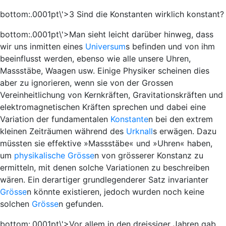
bottom:.0001pt\'>3 Sind die Konstanten wirklich konstant?
bottom:.0001pt\'>Man sieht leicht darüber hinweg, dass
wir uns inmitten eines
Universum
s befinden und von ihm
beeinflusst werden, ebenso wie alle unsere Uhren,
Massstäbe, Waagen usw. Einige Physiker scheinen dies
aber zu ignorieren, wenn sie von der Grossen
Vereinheitlichung von Kernkräften, Gravitationskräften und
elektromagnetischen Kräften sprechen und dabei eine
Variation der fundamentalen
Konstante
n bei den extrem
kleinen Zeiträumen während des
Urknall
s erwägen. Dazu
müssten sie effektive »Massstäbe« und »Uhren« haben,
um
physikalische Grösse
n von grösserer Konstanz zu
ermitteln, mit denen solche Variationen zu beschreiben
wären. Ein derartiger grundlegenderer Satz invarianter
Grösse
n könnte existieren, jedoch wurden noch keine
solchen
Grösse
n gefunden.
bottom:.0001pt\'>Vor allem in den dreissiger Jahren gab