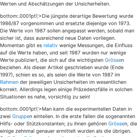
Werten und Abschätzungen der Unsicherheiten.
bottom:.0001pt\'>Die jüngste derartige Bewertung wurde
1986/87 vorgenommen und ersetzte diejenige von 1973.
Die Werte von 1987 sollen angepasst werden, sobald man
sicher ist, dass ausreichend neue Daten vorliegen.
Momentan gibt es
relativ
wenige Messungen, die Einfluss
auf die Werte haben, und seit 1987 wurden nur wenige
Werte publiziert, die sich auf die wichtigsten
Grösse
n
beziehen. Als dieser Artikel geschrieben wurde (Ende
1997), schien es so, als seien die Werte von 1987 im
Rahmen
der jeweiligen Unsicherheiten im wesentlichen
korrekt. Allerdings legen einige Präzedenzfälle in solchen
Situationen es nahe, vorsichtig zu sein!
bottom:.0001pt\'>Man kann die experimentellen Daten in
zwei
Gruppe
n einteilen. In die erste fallen die sogenannten
Hilfs- oder Stützkonstanten; zu ihnen gehören
Grösse
n, die
einige zehnmal genauer ermittelt wurden als die übrigen.