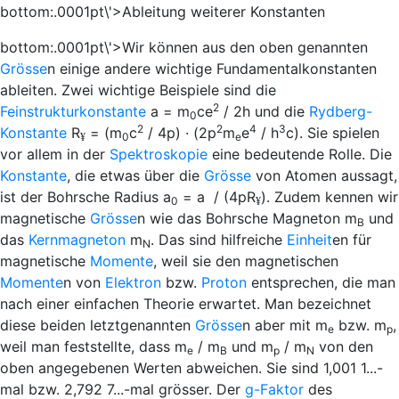
bottom:.0001pt\'>Ableitung weiterer Konstanten
bottom:.0001pt\'>Wir können aus den oben genannten
Grösse
n einige andere wichtige Fundamentalkonstanten
ableiten. Zwei wichtige Beispiele sind die
2
Feinstrukturkonstante
a
=
m
ce
/ 2
h
und die
Rydberg-
0
2
2
4
3
Konstante
R
=
(
m
c
/ 4
p
) · (2
p
m
e
/
h
c
). Sie spielen
0
e
¥
vor allem in der
Spektroskopie
eine bedeutende Rolle. Die
Konstante
, die etwas über die
Grösse
von Atomen aussagt,
ist der Bohrsche Radius
a
=
a
/ (4
p
R
). Zudem kennen wir
0
¥
magnetische
Grösse
n wie das Bohrsche Magneton
m
und
B
das
Kernmagneton
m
. Das sind hilfreiche
Einheit
en für
N
magnetische
Momente
, weil sie den magnetischen
Momente
n von
Elektron
bzw.
Proton
entsprechen, die man
nach einer einfachen Theorie erwartet. Man bezeichnet
diese beiden letztgenannten
Grösse
n aber mit
m
bzw.
m
,
e
p
weil man feststellte, dass
m
/
m
und
m
/
m
von den
e
B
p
N
oben angegebenen Werten abweichen. Sie sind 1,001 1...-
mal bzw. 2,792 7...-mal grösser. Der
g-Faktor
des