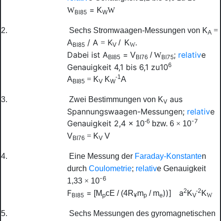
=
W
K
W
BI85
W
2.
Sechs Stromwaagen-Messungen von
K
=
A
/ A
K
.
A
=
/
K
BI85
V
W
Dabei ist A
=
;
relativ
e
V
/
W
BI75
BI85
BI76
6
Genauigkeit 4,1 bis 6,1 zu10
-1
A
=
K
K
A
W
BI85
V
aus
3.
Zwei Bestimmungen von
K
V
Spannungswaagen-Messungen;
relativ
e
-7
-6
Genauigkeit 2,4
×
10
bzw. 6
×
10
V
=
K
V
BI76
V
4.
Eine Messung der
Faraday-Konstante
n
durch
Coulometrie
;
relativ
e Genauigkeit
-6
1,33
×
10
2
-2
F
=
))]
a
[
M
cE
/ (4
R
m
/
m
K
K
BI85
p
¥
e
p
V
W
5.
Sechs Messungen des gyromagnetischen