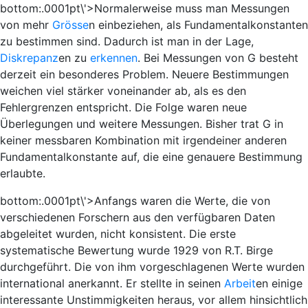
bottom:.0001pt\'>Normalerweise muss man Messungen
von mehr
Grösse
n einbeziehen, als Fundamentalkonstanten
zu bestimmen sind. Dadurch ist man in der Lage,
Diskrepanz
en zu
erkennen
. Bei Messungen von
G
besteht
derzeit ein besonderes Problem. Neuere Bestimmungen
weichen viel stärker voneinander ab, als es den
Fehlergrenzen entspricht. Die Folge waren neue
Überlegungen und weitere Messungen. Bisher trat
G
in
keiner messbaren Kombination mit irgendeiner anderen
Fundamentalkonstante auf, die eine genauere Bestimmung
erlaubte.
bottom:.0001pt\'>Anfangs waren die Werte, die von
verschiedenen Forschern aus den verfügbaren Daten
abgeleitet wurden, nicht konsistent. Die erste
systematische Bewertung wurde 1929 von R.T. Birge
durchgeführt. Die von ihm vorgeschlagenen Werte wurden
international anerkannt. Er stellte in seinen
Arbeit
en einige
interessante Unstimmigkeiten heraus, vor allem hinsichtlich