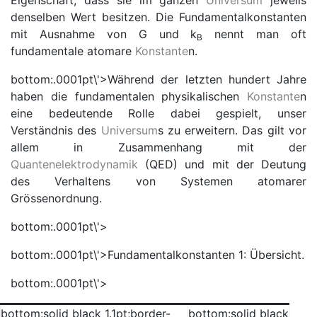
Eigenschaft, dass sie im ganzen
Universum
jeweils
denselben Wert besitzen. Die Fundamentalkonstanten
mit Ausnahme von
G
und
k
nennt man oft
B
fundamentale atomare
Konstante
n.
bottom:.0001pt\'>Während der letzten hundert Jahre
haben die fundamentalen physikalischen
Konstante
n
eine bedeutende Rolle dabei gespielt, unser
Verständnis des
Universum
s zu erweitern. Das gilt vor
allem in Zusammenhang mit der
Quantenelektrodynamik
(QED) und mit der Deutung
des Verhaltens von Systemen atomarer
Grössenordnung.
bottom:.0001pt\'>
bottom:.0001pt\'>
Fundamentalkonstanten 1:
Übersicht.
bottom:.0001pt\'>
bottom:solid black 1.1pt;border-
bottom:solid black