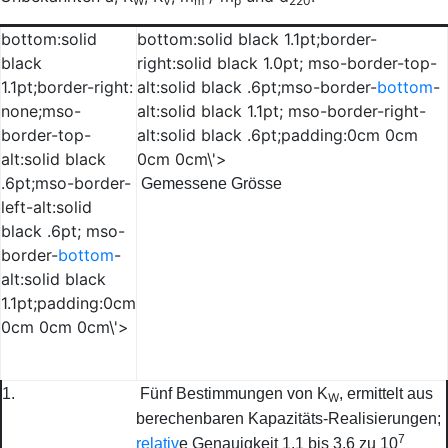
W
V
m
p
220
bottom:solid
bottom:solid black 1.1pt;border-
black
right:solid black 1.0pt; mso-border-top-
1.1pt;border-right:
alt:solid black .6pt;mso-border-
bottom
-
none;mso-
alt:solid black 1.1pt; mso-border-right-
border-top-
alt:solid black .6pt;padding:0cm 0cm
alt:solid black
0cm 0cm\'>
.6pt;mso-border-
Gemessene Grösse
left-alt:solid
black .6pt; mso-
border-
bottom
-
alt:solid black
1.1pt;padding:0cm
0cm 0cm 0cm\'>
1.
Fünf Bestimmungen von
K
, ermittelt aus
W
berechenbaren Kapazitäts-Realisierungen;
7
relativ
e Genauigkeit 1,1 bis 3,6 zu 10