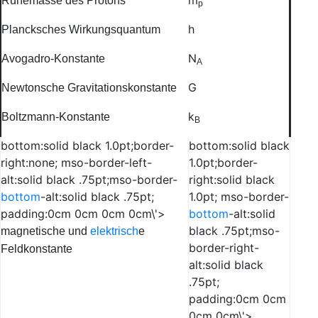
m
Ruhemasse des Protons
p
h
Plancksches Wirkungsquantum
N
Avogadro-Konstante
A
G
Newtonsche Gravitationskonstante
k
Boltzmann-Konstante
B
bottom:solid black 1.0pt;border-
bottom:solid black
right:none; mso-border-left-
1.0pt;border-
alt:solid black .75pt;mso-border-
right:solid black
bottom
-alt:solid black .75pt;
1.0pt; mso-border-
padding:0cm 0cm 0cm 0cm\'>
bottom
-alt:solid
black .75pt;mso-
magnetische und
elektrisch
e
border-right-
Feldkonstante
alt:solid black
.75pt;
padding:0cm 0cm
0cm 0cm\'>