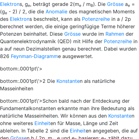
Elektron
s,
g
, beträgt gerade 2(
m
/
m
). Die
Grösse
a
=
e
e
B
e
(
g
- 2) / 2, die die
Anomalie
des magnetischen Moments
e
des
Elektron
s beschreibt, kann als
Potenzreihe
in
a
/ 2
p
berechnet werden, die einige geringfügige Terme höherer
Potenzen beinhaltet. Diese
Grösse
wurde im
Rahmen
der
Quantenelektrodynamik (QED) mit Hilfe der
Potenzreihe
in
a
auf neun Dezimalstellen genau berechnet. Dabei wurden
826
Feynman-Diagramm
e ausgewertet.
bottom:.0001pt\'>
bottom:.0001pt\'>2 Die
Konstante
n als natürliche
Masseinheiten
bottom:.0001pt\'>Schon bald nach der Entdeckung der
Fundamentalkonstanten erkannte man ihre Bedeutung als
natürliche Masseinheiten. Wir können aus den
Konstante
n
ohne weiteres
Einheit
en für Masse, Länge und Zeit
ableiten. In Tabelle 2 sind die
Einheit
en angegeben, die auf
den
Grösse
n
h
/ 2
p
,
m
,
e
und
e
basieren;
e
zählt dazu,