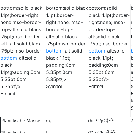
bottom:solid black
bottom:solid black
bottom:solid
b
1.1pt;border-right:
1.1pt;border-
black 1.1pt;border-
1
none;mso-border-
right:none; mso-
right:none; mso-
r
top-alt:solid black
border-top-
border-top-
1
.75pt;mso-border-
alt:solid black
alt:solid black
t
left-alt:solid black
.75pt;mso-border-
.75pt;mso-border-
.75pt; mso-border-
bottom
-alt:solid
bottom
-alt:solid
bottom
-alt:solid
black 1.1pt;
black 1.1pt;
b
black
padding:0cm
padding:0cm
b
1.1pt;padding:0cm
5.35pt 0cm
5.35pt 0cm
a
5.35pt 0cm
5.35pt\'>
5.35pt\'>
5.35pt\'>
Symbol
Formel
5
Einheit
N
S
1/2
m
G
)
Plancksche Masse
(
hc
/ 2
p
2
P
3
1/2
l
c
Plancksche
(
Gh
/ 2
p
)
1