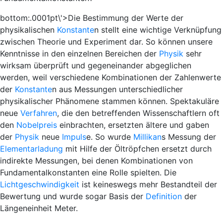
bottom:.0001pt\'>Die Bestimmung der Werte der
physikalischen
Konstante
n stellt eine wichtige Verknüpfung
zwischen Theorie und Experiment dar. So können unsere
Kenntnisse in den einzelnen Bereichen der
Physik
sehr
wirksam überprüft und gegeneinander abgeglichen
werden, weil verschiedene Kombinationen der Zahlenwerte
der
Konstante
n aus Messungen unterschiedlicher
physikalischer Phänomene stammen können. Spektakuläre
neue
Verfahren
, die den betreffenden Wissenschaftlern oft
den
Nobelpreis
einbrachten, ersetzten ältere und gaben
der
Physik
neue
Impuls
e. So wurde
Millikan
s Messung der
Elementarladung
mit Hilfe der Öltröpfchen ersetzt durch
indirekte Messungen, bei denen Kombinationen von
Fundamentalkonstanten eine Rolle spielten. Die
Lichtgeschwindigkeit
ist keineswegs mehr Bestandteil der
Bewertung und wurde sogar Basis der
Definition
der
Längeneinheit Meter.