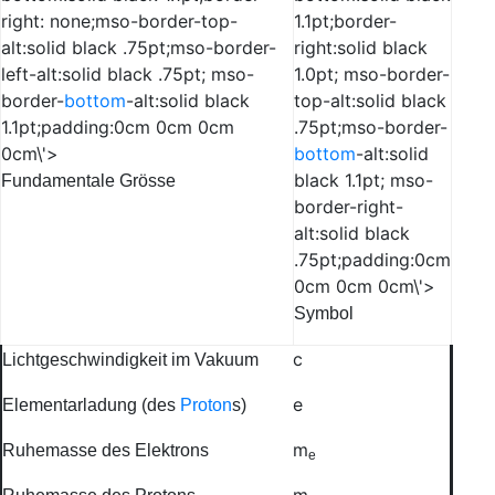
right: none;mso-border-top-
1.1pt;border-
alt:solid black .75pt;mso-border-
right:solid black
left-alt:solid black .75pt; mso-
1.0pt; mso-border-
border-
bottom
-alt:solid black
top-alt:solid black
1.1pt;padding:0cm 0cm 0cm
.75pt;mso-border-
0cm\'>
bottom
-alt:solid
black 1.1pt; mso-
Fundamentale Grösse
border-right-
alt:solid black
.75pt;padding:0cm
0cm 0cm 0cm\'>
Symbol
c
Lichtgeschwindigkeit im Vakuum
e
Elementarladung (des
Proton
s)
m
Ruhemasse des Elektrons
e