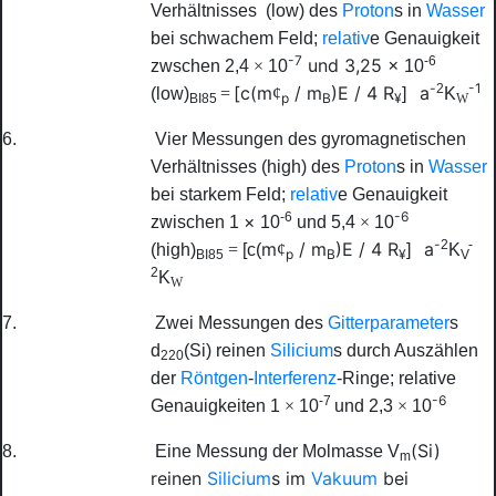
Verhältnisses
(low) des
Proton
s in
Wasser
bei schwachem Feld;
relativ
e Genauigkeit
-7
-6
und 3,25
×
zwschen 2,4
×
10
10
-
-1
2
[
c
(
m
/
m
)
E
/ 4
R
a
(low)
=
¢
]
K
p
B
¥
BI85
W
6.
Vier Messungen des gyromagnetischen
Verhältnisses (high) des
Proton
s in
Wasser
bei starkem Feld;
relativ
e Genauigkeit
-6
-6
×
zwischen 1
10
und 5,4
×
10
-
2
-
m
/
m
)
E
/ 4
R
a
(high)
=
[
c
(
¢
]
K
p
B
¥
BI85
V
2
K
W
7.
Zwei Messungen des
Gitterparameter
s
d
(Si) reinen
Silicium
s durch Auszählen
220
der
Röntgen
-
Interferenz
-Ringe; relative
-6
-7
Genauigkeiten 1
×
10
und 2,3
×
10
(Si)
8.
Eine Messung der Molmasse V
m
reinen
Silicium
s im
Vakuum
bei