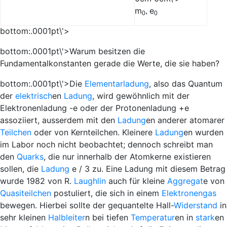
m
e
,
0
0
bottom:.0001pt\'>
bottom:.0001pt\'>Warum besitzen die
Fundamentalkonstanten gerade die Werte, die sie haben?
bottom:.0001pt\'>Die
Elementarladung
, also das Quantum
der
elektrisch
en
Ladung
, wird gewöhnlich mit der
Elektronenladung -
e
oder der Protonenladung
+
e
assoziiert, ausserdem mit den
Ladung
en anderer atomarer
Teilchen
oder von Kernteilchen. Kleinere
Ladung
en wurden
im Labor noch nicht beobachtet; dennoch schreibt man
den
Quarks
, die nur innerhalb der Atomkerne existieren
sollen, die
Ladung
e
/ 3 zu. Eine Ladung mit diesem Betrag
wurde 1982 von R.
Laughlin
auch für kleine
Aggregat
e von
Quasiteilchen
postuliert, die sich in einem
Elektronengas
bewegen. Hierbei sollte der gequantelte Hall-
Widerstand
in
sehr kleinen
Halbleiter
n bei tiefen
Temperatur
en in
stark
en