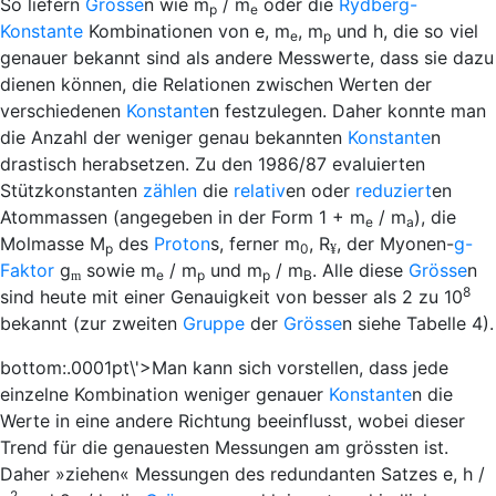
So liefern
Grösse
n wie
m
/
m
oder die
Rydberg-
p
e
Konstante
Kombinationen von
e
,
m
,
m
und
h
, die so viel
e
p
genauer bekannt sind als andere Messwerte, dass sie dazu
dienen können, die Relationen zwischen Werten der
verschiedenen
Konstante
n festzulegen. Daher konnte man
die Anzahl der weniger genau bekannten
Konstante
n
drastisch herabsetzen. Zu den 1986/87 evaluierten
Stützkonstanten
zählen
die
relativ
en oder
reduziert
en
Atommassen (angegeben in der Form 1
+
m
/
m
), die
e
a
Molmasse
M
des
Proton
s, ferner
m
,
R
, der Myonen-
g-
p
0
¥
Faktor
g
sowie
m
/
m
und
m
/
m
. Alle diese
Grösse
n
e
p
p
B
m
8
sind heute mit einer Genauigkeit von besser als 2 zu 10
bekannt (zur zweiten
Gruppe
der
Grösse
n siehe Tabelle 4).
bottom:.0001pt\'>Man kann sich vorstellen, dass jede
einzelne Kombination weniger genauer
Konstante
n die
Werte in eine andere Richtung beeinflusst, wobei dieser
Trend für die genauesten Messungen am grössten ist.
Daher »ziehen« Messungen des redundanten Satzes
e
,
h
/
2