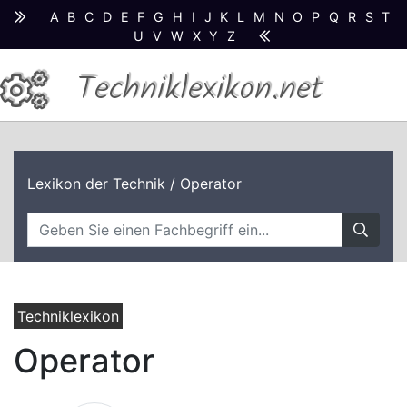
A
B
C
D
E
F
G
H
I
J
K
L
M
N
O
P
Q
R
S
T
U
V
W
X
Y
Z
Techniklexikon.net
Lexikon der Technik
/ Operator
Techniklexikon
Operator