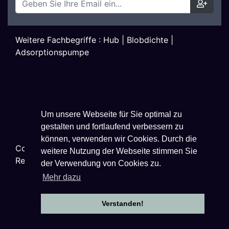
Weitere Fachbegriffe :
Hub
|
Blobdichte
|
Adsorptionspumpe
Um unsere Webseite für Sie optimal zu
gestalten und fortlaufend verbessern zu
können, verwenden wir Cookies. Durch die
Copyright ©
2026
Techniklexikon.net - All Rights
weitere Nutzung der Webseite stimmen Sie
Reserved.
der Verwendung von Cookies zu.
Mehr dazu
Verstanden!
Datenschutzhinweise
|
Impressum
|
Nutzungsbestimmungen