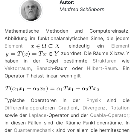
Autor:
Manfred Schönborn
Mathematische Methoden und Computereinsatz,
Abbildung im funktionalanalytischen Sinne, die jedem
Element
eindeutig ein
Element
zuordnet. Die Räume
X
bzw.
Y
haben in der Regel bestimmte
Strukturen
wie
Vektorraum
,
Banach
-Raum oder
Hilbert-Raum
. Ein
Operator
T
heisst linear, wenn gilt
Typische Operatoren in der
Physik
sind die
Differentialoperator
en
Gradient
,
Divergenz
,
Rotation
sowie der
Laplace
-Operator und der
Quabla-Operator
;
in diesen Fällen sind die Räume Funktionenräume. In
der
Quantenmechanik
sind vor allem die hermiteschen