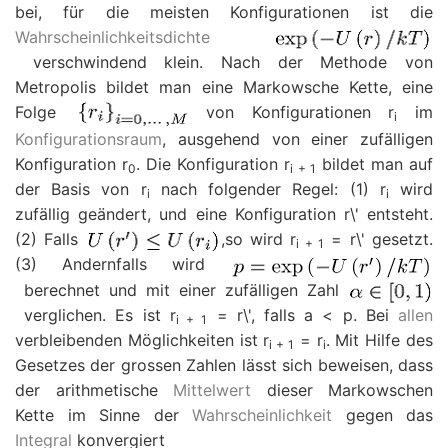
bei, für die meisten Konfigurationen ist die
Wahrscheinlichkeitsdichte
verschwindend klein. Nach der Methode von
Metropolis bildet man eine Markowsche Kette, eine
Folge
von Konfigurationen
r
im
i
Konfigurationsraum
, ausgehend von einer zufälligen
Konfiguration
r
. Die Konfiguration
r
bildet man auf
0
i
+ 1
der Basis von
r
nach folgender Regel: (1)
r
wird
i
i
zufällig geändert, und eine Konfiguration
r
\' entsteht.
(2) Falls
,so wird
r
=
r
\' gesetzt.
i
+ 1
(3) Andernfalls wird
berechnet und mit einer zufälligen Zahl
verglichen. Es ist
r
=
r
\', falls
a
<
p
. Bei
allen
i
+ 1
verbleibenden Möglichkeiten ist
r
=
r
. Mit Hilfe des
i
+ 1
i
Gesetzes der grossen Zahlen lässt sich beweisen, dass
der arithmetische
Mittelwert
dieser Markowschen
Kette im Sinne der
Wahrscheinlichkeit
gegen das
Integral
konvergiert