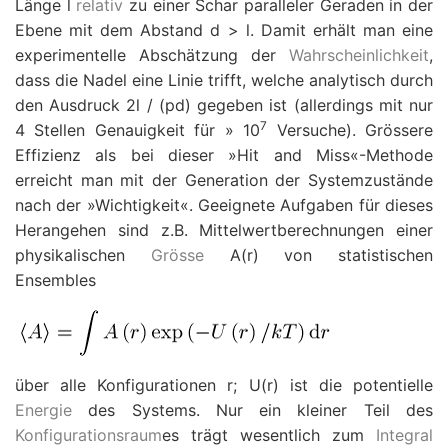
Länge
l
relativ
zu einer Schar paralleler Geraden in der
Ebene mit dem Abstand
d
>
l
. Damit erhält man eine
experimentelle Abschätzung der
Wahrscheinlichkeit
,
dass die Nadel eine Linie trifft, welche analytisch durch
den Ausdruck 2
l
/ (
p
d
) gegeben ist (allerdings mit nur
7
4 Stellen Genauigkeit für
»
10
Versuche). Grössere
Effizienz als bei dieser »Hit and Miss«-Methode
erreicht man mit der Generation der Systemzustände
nach der »Wichtigkeit«. Geeignete Aufgaben für dieses
Herangehen sind z.B. Mittelwertberechnungen einer
physikalischen
Grösse
A
(
r
) von statistischen
Ensembles
über alle Konfigurationen
r
;
U
(
r
) ist die potentielle
Energie
des Systems. Nur ein kleiner Teil des
Konfigurationsraum
es trägt wesentlich zum
Integral