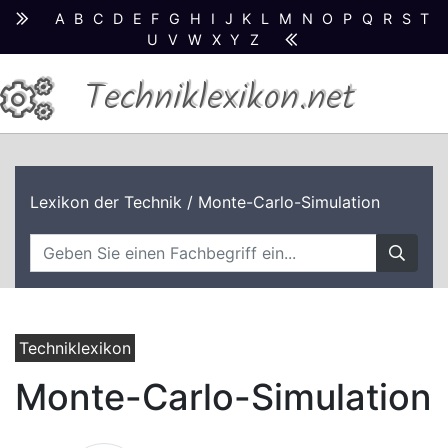
A
B
C
D
E
F
G
H
I
J
K
L
M
N
O
P
Q
R
S
T
U
V
W
X
Y
Z
Techniklexikon.net
Lexikon der Technik
/ Monte-Carlo-Simulation
Techniklexikon
Monte-Carlo-Simulation