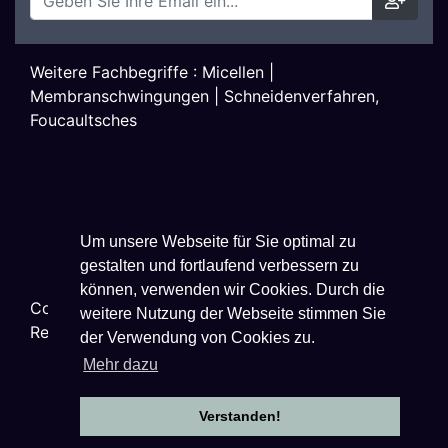
Weitere Fachbegriffe :
Micellen
|
Membranschwingungen
|
Schneidenverfahren,
Foucaultsches
Um unsere Webseite für Sie optimal zu
gestalten und fortlaufend verbessern zu
können, verwenden wir Cookies. Durch die
Copyright ©
2026
Techniklexikon.net - All Rights
weitere Nutzung der Webseite stimmen Sie
Reserved.
der Verwendung von Cookies zu.
Mehr dazu
Verstanden!
Datenschutzhinweise
|
Impressum
|
Nutzungsbestimmungen