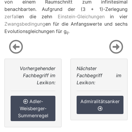
von einem Raumschnitt zum infinitesimal
benachbarten. Aufgrund der (3 + 1)-Zerlegung
zerfall
en die zehn
Einstein-Gleichungen
in vier
Zwangsbedingung
en für die Anfangswerte und sechs
Evolutionsgleichungen für
g
.
ij
Vorhergehender
Nächster
Fachbegriff im
Fachbegriff im
Lexikon:
Lexikon:
Adler-
Admiralitätsanker
Weisberger-
Summenregel