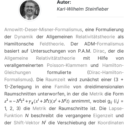
Autor:
Karl-Wilhelm Steinfieber
Arnowitt-Deser-Misner-Formalismus
, eine Formulierung
der
Dynamik
der Allgemeinen
Relativitätstheorie
als
Hamiltonsche
Feldtheorie
. Der ADM-
Formalismus
basiert auf Untersuchungen von P.A.M.
Dirac
, der die
Allgemeine Relativitätstheorie
mit Hilfe von
verallgemeinerten
Poisson-Klammern
und
Hamilton-
Gleichungen
formulierte (
Dirac-Hamilton-
Formalismus
). Die
Raumzeit
wird zunächst einer (3 +
1)-Zerlegung in eine
Familie
von dreidimensionalen
Raumschnitten unterworfen, in der die
Metrik
die Form
annimmt, wobei
g
(
i
,
j
=
ij
1, 2, 3) die
Metrik
der Raumschnitte ist. Die
Lapse-
Funktion
N
beschreibt die vergangene
Eigenzeit
und
i
der
Shift-Vektor
N
die Verschiebung der
Koordinaten