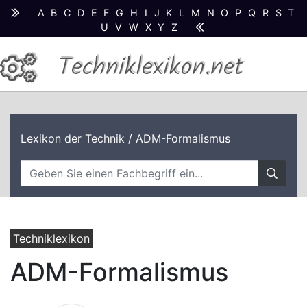
A
B
C
D
E
F
G
H
I
J
K
L
M
N
O
P
Q
R
S
T
U
V
W
X
Y
Z
Techniklexikon.net
Lexikon der Technik
/ ADM-Formalismus
Techniklexikon
ADM-Formalismus