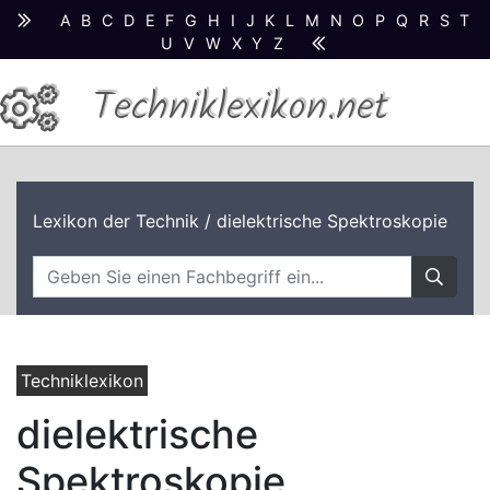
A
B
C
D
E
F
G
H
I
J
K
L
M
N
O
P
Q
R
S
T
U
V
W
X
Y
Z
Techniklexikon.net
Lexikon der Technik
/ dielektrische Spektroskopie
Techniklexikon
dielektrische
Spektroskopie