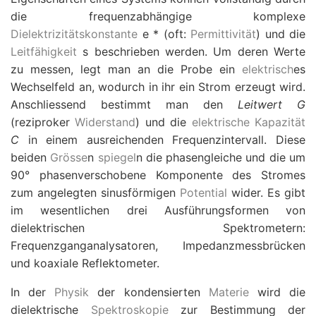
die frequenzabhängige komplexe
Dielektrizitätskonstante
e
* (oft:
Permittivität
) und die
Leitfähigkeit
s
beschrieben werden. Um deren Werte
zu messen, legt man an die Probe ein
elektrisch
es
Wechselfeld an, wodurch in ihr ein Strom erzeugt wird.
Anschliessend bestimmt man den
Leitwert G
(reziproker
Widerstand
) und die
elektrische Kapazität
C
in einem ausreichenden Frequenzintervall. Diese
beiden
Grösse
n
spiegel
n die phasengleiche und die um
90
°
phasenverschobene Komponente des Stromes
zum angelegten sinusförmigen
Potential
wider. Es gibt
im wesentlichen drei Ausführungsformen von
dielektrischen Spektrometern:
Frequenzganganalysatoren, Impedanzmessbrücken
und koaxiale Reflektometer.
In der
Physik
der kondensierten
Materie
wird die
dielektrische
Spektroskopie
zur Bestimmung der