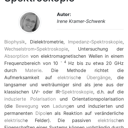
Autor:
Irene Kramer-Schwenk
Biophysik
, Dielektrometrie,
Impedanz
-
Spektroskopie
,
Wechselstrom
-
Spektroskopie
, Untersuchung der
Absorption
von elektromagnetischen Wellen in einem
-
4
Frequenzbereich von 10
Hz bis zu etwa 20 GHz
durch
Materie
. Die Methode richtet die
Aufmerksamkeit auf
elektrisch
e
Übergänge
, die
langsamer und weiträumiger sind als jene aus der
klassischen UV- oder IR-
Spektroskopie
, d.h. auf die
induzierte Polarisation
und Orientationspolarisation
(die
Bewegung
von
Ladung
en und induzierten und
permanenten
Dipol
en als Reaktion auf veränderliche
elektrisch
e Felder). Die passiven
elektrisch
en
Eigenschaften eines Systems können vollständig durch