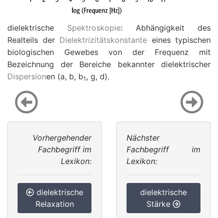
dielektrische
Spektroskopie
: Abhängigkeit des
Realteils der
Dielektrizitätskonstante
eines typischen
biologischen Gewebes von der Frequenz mit
Bezeichnung der Bereiche bekannter dielektrischer
Dispersion
en (
a
,
b
,
b
,
g
,
d
).
1
Vorhergehender
Nächster
Fachbegriff im
Fachbegriff im
Lexikon:
Lexikon:
dielektrische
dielektrische
Relaxation
Stärke