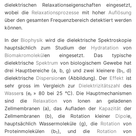
dielektrischen Relaxationseigenschaften eingesetzt,
wobei die
Relaxationsprozesse
mit hoher
Auflösung
über den gesamten Frequenzbereich detektiert werden
können.
In der
Biophysik
wird die dielektrische Spektroskopie
hauptsächlich zum Studium der
Hydratation
von
Biomakromolekül
en eingesetzt. Das typische
dielektrische
Spektrum
von biologischem Gewebe hat
drei Hauptbereiche (
a
,
b
,
g
) und zwei kleinere (
b
,
d
)
1
dielektrische
Dispersion
en (Abbildung). Der
Effekt
ist
sehr gross im Vergleich zur
Dielektrizitätszahl
des
Wasser
s (
e
»
80 bei 25
°
C). Die Hauptmechanismen
r
sind die
Relaxation
von Ionen an geladenen
Zellmembranen (
a
), das Aufladen der
Kapazität
der
Zellmembranen (
b
), die Rotation kleiner
Dipol
e,
hauptsächlich Wassermoleküle (
g
), die
Rotation
von
Proteinmolekülen (
b
), und die
Rotation
von
1