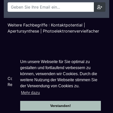
Weitere Fachbegriffe :
Kontaktpotential
|
Apertursynthese
|
Photoelektronenvervielfacher
Um unsere Webseite für Sie optimal zu
gestalten und fortlaufend verbessern zu
können, verwenden wir Cookies. Durch die
Copyright ©
2026
Techniklexikon.net - All Rights
weitere Nutzung der Webseite stimmen Sie
Reserved.
der Verwendung von Cookies zu.
Mehr dazu
Verstanden!
Datenschutzhinweise
|
Impressum
|