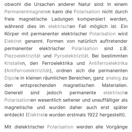
obwohl die Ursachen anderer Natur sind: In einem
Permanentmagnete
n kann die
Polarisation
nicht durch
freie magnetische Ladungen kompensiert werden,
während dies im
elektrisch
en Fall möglich ist. Ein
Körper mit permanenter elektrischer
Polarisation
wird
Elektret
genannt. Formen von natürlich auftretender
permanenter elektrischer
Polarisation
sind z.B.
Piezoelektrizität
und
Pyroelektrizität
. Bei bestimmten
Kristalle
n, den Ferroelektrika und
Antiferroelektrika
(
Antiferroelektrizität
), ordnen sich die permanenten
Dipol
e in kleinen räumlichen Bereichen, ganz
analog
zu
den entsprechenden magnetischen Materialien.
Generell sind jedoch permanente
elektrisch
e
Polarisation
en wesentlich seltener und unauffälliger als
magnetische und wurden daher auch erst später
entdeckt (
Elektret
e wurden erstmals 1922 hergestellt).
Mit dielektrischer
Polarisation
werden alle Vorgänge