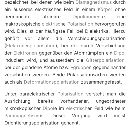
bezeichnet, bei denen wie beim
Diamagnetismus
durch
ein äusseres elektrisches Feld in einem
Körper
ohne
permanente atomare
Dipolmoment
e eine
makroskopische
elektrisch
e
Polarisation
hervorgerufen
wird. Dies ist der häufigste Fall bei Dielektrika. Hierzu
gehört vor allem die Verschiebungspolarisation
(
Elektronenpolarisation
), bei der durch Verschiebung
der
Elektronen
gegenüber den Atomrümpfen ein
Dipol
induziert wird, und ausserdem die
Gitterpolarisation
,
bei der geladene Atome bzw. -
gruppe
n gegeneinander
verschoben werden. Beide Polarisationsarten werden
auch als
Deformationspolarisation
zusammengefasst.
Unter paraelektrischer
Polarisation
versteht man die
Ausrichtung bereits vorhandener, ungeordneter
mikroskopischer
Dipol
e im
elektrisch
en Feld wie beim
Paramagnetismus
. Dieser Vorgang wird meist
Orientierungspolarisation genannt.