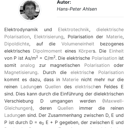
Autor:
Hans-Peter Ahlsen
Elektrodynamik und
Elektrotechnik
,
dielektrische
Polarisation
,
Elektrisierung
, Polarisation der
Materie
,
Dipoldichte
, auf die
Volumeneinheit
bezogenes
elektrisches
Dipolmoment
eines
Körper
s. Die
Einheit
2
2
von
P
ist As/m
= C/m
. Die elektrische
Polarisation
ist
somit
analog
zur magnetischen
Polarisation
oder
Magnetisierung
. Durch die
elektrisch
e
Polarisation
kommt es dazu, dass in
Materie
nicht mehr nur die
reinen
Ladung
en
Quellen
des
elektrisch
en Feldes
E
sind. Dies kann durch die Einführung der dielektrischen
Verschiebung
D
umgangen werden (
Maxwell-
Gleichungen
), deren
Quellen
immer die reinen
Ladung
en sind. Der Zusammenhang zwischen
D
,
E
und
P
ist durch
D
=
e
E
+
P
gegeben, der zwischen
E
und
0