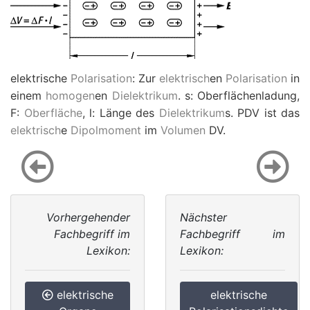
elektrische
Polarisation
: Zur
elektrisch
en
Polarisation
in
einem
homogen
en
Dielektrikum
.
s
: Oberflächenladung,
F
:
Oberfläche
,
l
: Länge des
Dielektrikum
s.
P
D
V
ist das
elektrisch
e
Dipolmoment
im
Volumen
D
V
.
Vorhergehender
Nächster
Fachbegriff im
Fachbegriff im
Lexikon:
Lexikon:
elektrische
elektrische