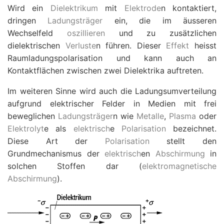
Wird ein
Dielektrikum
mit
Elektrode
n kontaktiert,
dringen
Ladungsträger
ein, die im äusseren
Wechselfeld
oszillieren
und zu zusätzlichen
dielektrischen
Verluste
n führen. Dieser
Effekt
heisst
Raumladungspolarisation und kann auch an
Kontaktflächen zwischen zwei Dielektrika auftreten.
Im weiteren Sinne wird auch die Ladungsumverteilung
aufgrund elektrischer Felder in Medien mit frei
beweglichen
Ladungsträger
n wie
Metalle
,
Plasma
oder
Elektrolyt
e als
elektrisch
e
Polarisation
bezeichnet.
Diese Art der
Polarisation
stellt den
Grundmechanismus der
elektrisch
en
Abschirmung
in
solchen Stoffen dar (
elektromagnetische
Abschirmung
).