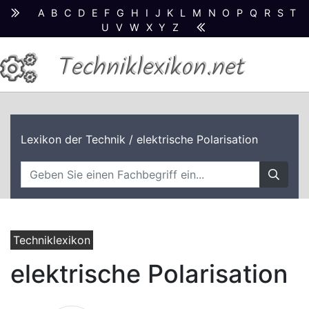
A
B
C
D
E
F
G
H
I
J
K
L
M
N
O
P
Q
R
S
T
U
V
W
X
Y
Z
Techniklexikon.net
Lexikon der Technik
/ elektrische Polarisation
Techniklexikon
elektrische Polarisation