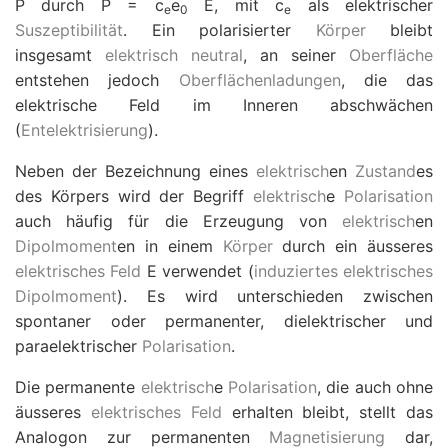
P
durch
P
=
c
e
E
, mit
c
als elektrischer
e
0
e
Suszeptibilität
. Ein polarisierter
Körper
bleibt
insgesamt
elektrisch neutral
, an seiner
Oberfläche
entstehen jedoch
Oberflächenladungen
, die das
elektrische Feld im Inneren abschwächen
(
Entelektrisierung
).
Neben der Bezeichnung eines
elektrisch
en
Zustand
es
des Körpers wird der Begriff
elektrisch
e
Polarisation
auch häufig für die Erzeugung von
elektrisch
en
Dipolmoment
en in einem
Körper
durch ein äusseres
elektrisches Feld
E
verwendet (
induziertes elektrisches
Dipolmoment
). Es wird unterschieden zwischen
spontaner oder permanenter, dielektrischer und
paraelektrischer
Polarisation
.
Die permanente
elektrisch
e
Polarisation
, die auch ohne
äusseres
elektrisches Feld
erhalten bleibt, stellt das
Analogon zur permanenten
Magnetisierung
dar,