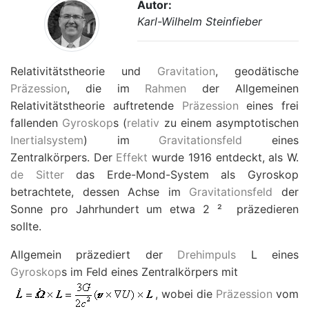
Autor:
Karl-Wilhelm Steinfieber
Relativitätstheorie und
Gravitation
, geodätische
Präzession
, die im
Rahmen
der Allgemeinen
Relativitätstheorie auftretende
Präzession
eines frei
fallenden
Gyroskop
s (
relativ
zu einem asymptotischen
Inertialsystem
) im
Gravitationsfeld
eines
Zentralkörpers. Der
Effekt
wurde 1916 entdeckt, als W.
de Sitter
das Erde-Mond-System als Gyroskop
betrachtete, dessen Achse im
Gravitationsfeld
der
Sonne pro Jahrhundert um etwa 2
²
präzedieren
sollte.
Allgemein präzediert der
Drehimpuls
L
eines
Gyroskop
s im Feld eines Zentralkörpers mit
, wobei die
Präzession
vom