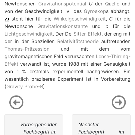
Newtonschen
Gravitationspotential
U
der Quelle und
von der Geschwindigkeit
v
des
Gyroskop
s abhängt.
steht hier für die
Winkelgeschwindigkeit
,
G
für die
Newtonsche
Gravitationskonstante
und
c
für die
Lichtgeschwindigkeit
. Der De-
Sitter
-
Effekt
, der eng mit
der in der Speziellen
Relativitätstheorie
auftretenden
Thomas-Präzession
und mit dem vom
gravitomagnetischen Feld verursachten
Lense-Thirring-
Effekt
verwandt ist, wurde 1988 mit einer Genauigkeit
von 1 % erstmals experimentell nachgewiesen. Ein
wesentlich präziseres Experiment ist in Vorbereitung
(
Gravity Probe-B
).
Vorhergehender
Nächster
Fachbegriff im
Fachbegriff im