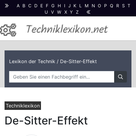
A
B
C
D
E
F
G
H
I
J
K
L
M
N
O
P
Q
R
S
T
U
V
W
X
Y
Z
Techniklexikon.net
Lexikon der Technik
/ De-Sitter-Effekt
Techniklexikon
De-Sitter-Effekt