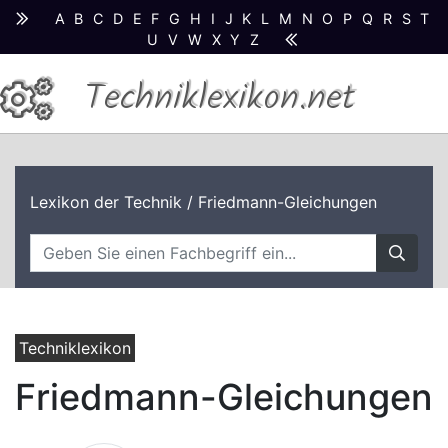
A
B
C
D
E
F
G
H
I
J
K
L
M
N
O
P
Q
R
S
T
U
V
W
X
Y
Z
Techniklexikon.net
Lexikon der Technik
/ Friedmann-Gleichungen
Techniklexikon
Friedmann-Gleichungen