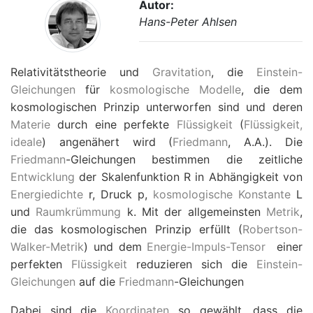
Autor:
Hans-Peter Ahlsen
Relativitätstheorie und
Gravitation
, die
Einstein-
Gleichungen
für
kosmologische Modelle
, die dem
kosmologischen Prinzip unterworfen sind und deren
Materie
durch eine perfekte
Flüssigkeit
(
Flüssigkeit,
ideale
) angenähert wird (
Friedmann
, A.A.). Die
Friedmann
-Gleichungen bestimmen die zeitliche
Entwicklung
der Skalenfunktion
R
in Abhängigkeit von
Energiedichte
r
, Druck
p
,
kosmologische Konstante
L
und
Raumkrümmung
k
. Mit der allgemeinsten
Metrik
,
die das kosmologischen Prinzip erfüllt (
Robertson-
Walker-Metrik
) und dem
Energie-Impuls-Tensor
einer
perfekten
Flüssigkeit
reduzieren sich die
Einstein-
Gleichungen
auf die
Friedmann
-Gleichungen
Dabei sind die
Koordinaten
so gewählt, dass die