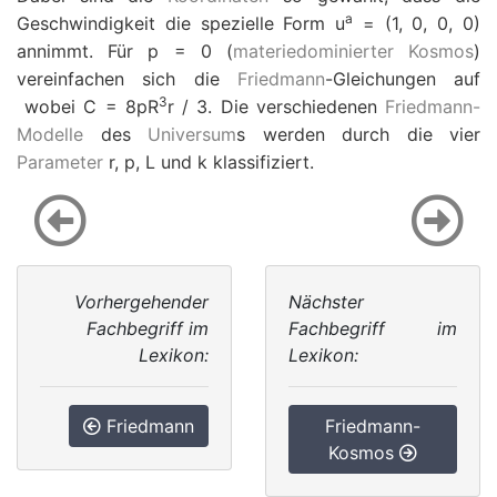
a
Geschwindigkeit die spezielle Form
u
=
(1, 0, 0, 0)
annimmt. Für
p
=
0 (
materiedominierter Kosmos
)
vereinfachen sich die
Friedmann
-Gleichungen auf
3
wobei C
=
8
p
R
r
/
3. Die verschiedenen
Friedmann-
Modelle
des
Universum
s werden durch die vier
Parameter
r
,
p
,
L
und
k
klassifiziert.
Vorhergehender
Nächster
Fachbegriff im
Fachbegriff im
Lexikon:
Lexikon:
Friedmann
Friedmann-
Kosmos