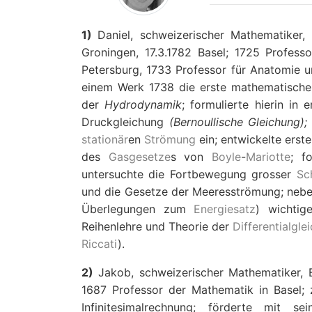
1)
Daniel, schweizerischer Mathematiker,
Groningen, 17.3.1782 Basel; 1725 Profes
Petersburg, 1733 Professor für Anatomie u
einem Werk 1738 die erste mathematisch
der
Hydrodynamik
; formulierte hierin i
Druckgleichung
(Bernoullische Gleichung);
stationär
en
Strömung
ein; entwickelte erst
des
Gasgesetze
s von
Boyle
-
Mariotte
; f
untersuchte die Fortbewegung grosser
Sch
und die Gesetze der Meeresströmung; nebe
Überlegungen zum
Energiesatz
) wichti
Reihenlehre und Theorie der
Differentialgle
Riccati
).
2)
Jakob, schweizerischer Mathematiker, Br
1687 Professor der Mathematik in Basel
Infinitesimalrechnung; förderte mit 