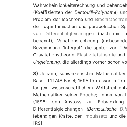
Wahrscheinlichkeitsrechnung und behandel
(Koeffizienten der
Bernoulli-Polynome
) un
Problem der Isochrone und
Brachistochro
der logarithmischen und parabolischen Spi
von
Differentialgleichung
en (nach ihm u
benannt), Variationsrechnung (insbesond
Bezeichnung "Integral", die später von G.
Gravitationstheorie,
Elastizitätstheorie
und
Ungleichung,
die allerdings vorher schon vo
3)
Johann, schweizerischer Mathematiker, 
Basel, 1.1.1748 Basel; 1695 Professor in G
langem wissenschaftlichem Wettstreit ent
Mathematiker seiner
Epoche
; Lehrer von 
(1696) den Anstoss zur Entwicklun
Differentialgleichungen
(Bernoullische
Dif
lebendigen Kräfte, den
Impulssatz
und die 
[RS]