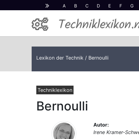
A
B
C
D
E
F
G
Techniklexikon.
Lexikon der Technik
/ Bernoulli
Techniklexikon
Bernoulli
Autor:
Irene Kramer-Schw