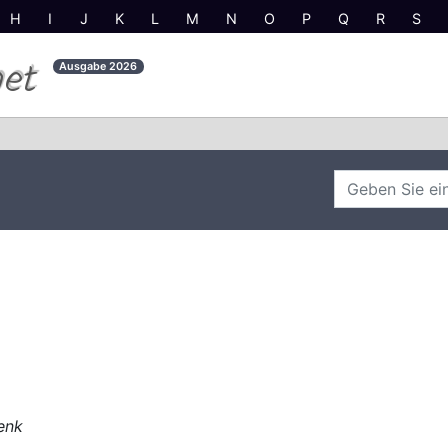
H
I
J
K
L
M
N
O
P
Q
R
S
net
Ausgabe
2026
enk