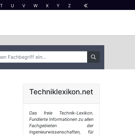
T
U
V
W
X
Y
Z
Techniklexikon.net
Das freie Technik-Lexikon.
Fundierte Informationen zu allen
Fachgebieten der
Ingenieurwissenschaften, für