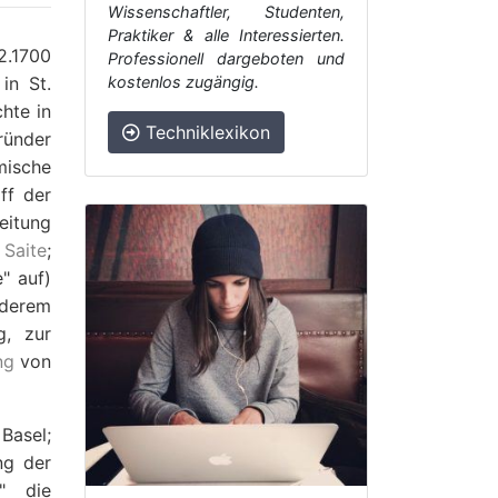
Wissenschaftler, Studenten,
Praktiker & alle Interessierten.
2.1700
Professionell dargeboten und
in St.
kostenlos zugängig.
chte in
Techniklexikon
ründer
mische
ff der
eitung
n
Saite
;
" auf)
nderem
g, zur
ng
von
Basel;
ng der
i" die