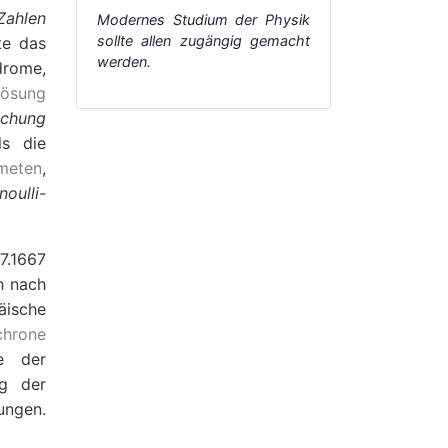
-Zahlen
Modernes Studium der Physik
sollte allen zugängig gemacht
te das
werden.
drome,
Lösung
ichung
ls die
meten
,
noulli-
7.1667
ch nach
äische
chrone
e der
g der
ungen.