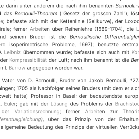
te darin unter anderem die nach ihm benannten
Bernoulli
d das
Bernoulli-Theorem
("Gesetz der grossen Zahl"); lös
ne
; befasste sich mit der Kettenlinie (Seilkurve), der Loxo
rale; ferner
Arbeit
en über Reihenlehre (1689-1704), die
nd seinem Bruder ist die
Bernoullische Differentialgle
ere isoperimetrische Probleme, 1697); benutzte erstma
W.
Leibniz
übernommen wurde; befasste sich auch mit
Ko
 der
Kompressibilität
der Luft; nach ihm benannt ist die
Ber
n I.
Barrow
angegeben worden war.
Vater von D. Bernoulli, Bruder von Jakob Bernoulli, *27.
roningen; 1705 als Nachfolger seines Bruders (mit dem er si
zweit hatte) Professor in Basel; der bedeutendste europ
L.
Euler
; gab mit der
Lösung
des Problems der
Brachisto
g der
Variationsrechnung
; ferner
Arbeit
en zur Theori
ferentialgleichung
),
über das Prinzip von der Erhaltun
allgemeine Bedeutung des Prinzips der virtuellen Verrück