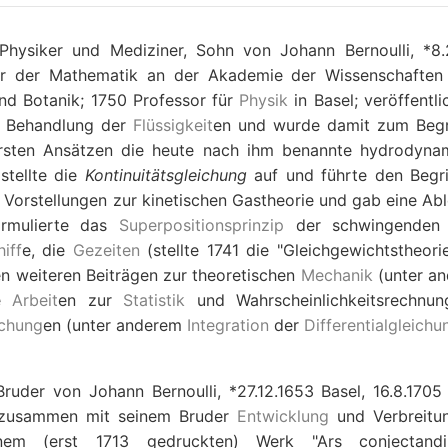
 Physiker und Mediziner, Sohn von Johann Bernoulli, *8.
sor der Mathematik an der Akademie der Wissenschaften 
nd Botanik; 1750 Professor für
Physik
in Basel; veröffentli
e Behandlung der
Flüssigkeit
en und wurde damit zum Beg
n ersten Ansätzen die heute nach ihm benannte hydrodyna
stellte die
Kontinuitätsgleichung
auf und führte den Begri
e Vorstellungen zur kinetischen Gastheorie und gab eine Abl
ormulierte das
Superpositionsprinzip
der schwingende
iff
e, die
Gezeiten
(stellte 1741 die "Gleichgewichtstheorie
n weiteren Beiträgen zur theoretischen
Mechanik
(unter a
ge
Arbeit
en zur
Statistik
und Wahrscheinlichkeitsrechnun
ichung
en (unter anderem
Integration
der
Differentialgleichu
uder von Johann Bernoulli, *27.12.1653 Basel, 16.8.1705 
; zusammen mit seinem Bruder
Entwicklung
und Verbreitu
seinem (erst 1713 gedruckten) Werk "Ars conjectand