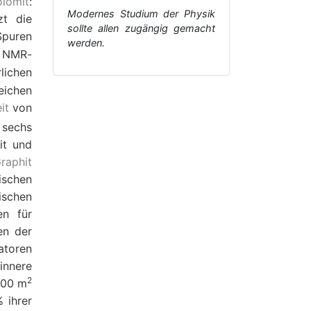
lomit
:
Modernes Studium der Physik
zt die
sollte allen zugängig gemacht
Spuren
werden.
 NMR-
lichen
eichen
it
von
 sechs
it und
raphit
ischen
ischen
en für
en der
atoren
 innere
2
000 m
 ihrer