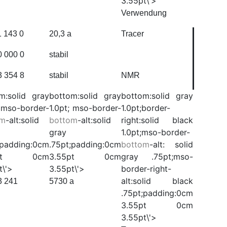
3.55pt\'>
Verwendung
1 143 0
20,3 a
Tracer
0 000 0
stabil
3 354 8
stabil
NMR
m:solid gray
bottom:solid gray
bottom:solid gray
; mso-border-
1.0pt; mso-border-
1.0pt;border-
om
-alt:solid
bottom
-alt:solid
right:solid black
gray
1.0pt;mso-border-
;padding:0cm
.75pt;padding:0cm
bottom
-alt: solid
5pt 0cm
3.55pt 0cm
gray .75pt;mso-
t\'>
3.55pt\'>
border-right-
alt:solid black
3 241
5730 a
.75pt;padding:0cm
3.55pt 0cm
3.55pt\'>