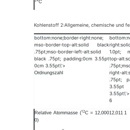
14
C
Kohlenstoff 2:
Allgemeine, chemische und fe
bottom:none;border-right:none;
bottom:n
mso-border-top-alt:solid black
right:s
.75pt;mso-border-left-alt:solid
1.0pt; m
black .75pt; padding:0cm 3.55pt
top-alt:
0cm 3.55pt\'>
.75pt;ms
right-alt
Ordnungszahl
.75pt; p
3.55
3.55pt\'>
6
12
Relative Atommasse (
C = 12,000
12,011 1
0)