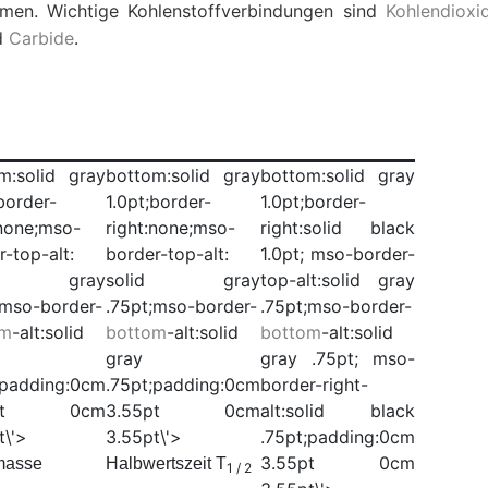
men. Wichtige Kohlenstoffverbindungen sind
Kohlendioxi
d
Carbide
.
m:solid gray
bottom:solid gray
bottom:solid gray
border-
1.0pt;border-
1.0pt;border-
:none;mso-
right:none;mso-
right:solid black
r-top-alt:
border-top-alt:
1.0pt; mso-border-
id gray
solid gray
top-alt:solid gray
;mso-border-
.75pt;mso-border-
.75pt;mso-border-
om
-alt:solid
bottom
-alt:solid
bottom
-alt:solid
gray
gray .75pt; mso-
;padding:0cm
.75pt;padding:0cm
border-right-
5pt 0cm
3.55pt 0cm
alt:solid black
t\'>
3.55pt\'>
.75pt;padding:0cm
3.55pt 0cm
masse
Halbwertszeit T
1 / 2