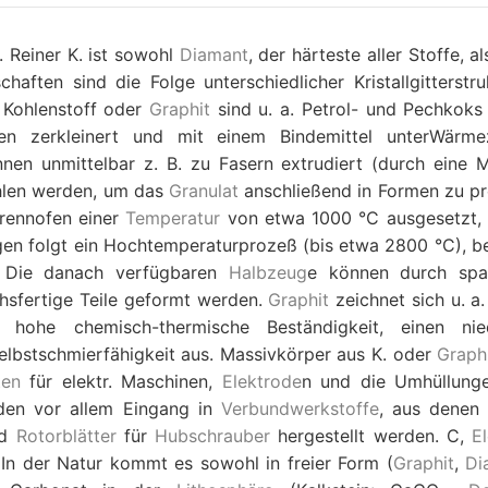
Reiner K. ist sowohl
Diamant
, der härteste aller Stoffe, a
haften sind die Folge unterschiedlicher Kristallgitterstru
s Kohlenstoff oder
Graphit
sind u. a. Petrol- und Pechkoks
en zerkleinert und mit einem Bindemittel unterWärme
nen unmittelbar z. B. zu Fasern extrudiert (durch eine M
len werden, um das
Granulat
anschließend in Formen zu pr
rennofen einer
Temperatur
von etwa 1000 °C ausgesetzt,
en folgt ein Hochtemperaturprozeß (bis etwa 2800 °C), b
 Die danach verfügbaren
Halbzeug
e können durch spa
chsfertige Teile geformt werden.
Graphit
zeichnet sich u. a.
, hohe chemisch-thermische Beständigkeit, einen nie
lbstschmierfähigkeit aus. Massivkörper aus K. oder
Graph
ten
für elektr. Maschinen,
Elektrode
n und die Umhüllung
inden vor allem Eingang in
Verbundwerkstoffe
, aus denen 
nd
Rotorblätter
für
Hubschrauber
hergestellt werden. C,
E
 In der Natur kommt es sowohl in freier Form (
Graphit
,
Di