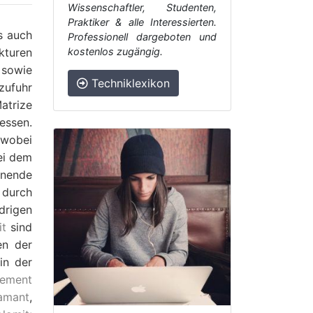
Wissenschaftler, Studenten,
Praktiker & alle Interessierten.
ls auch
Professionell dargeboten und
kturen
kostenlos zugängig.
 sowie
Techniklexikon
zufuhr
atrize
essen.
 wobei
ei dem
nende
 durch
drigen
it
sind
en der
in der
lement
amant
,