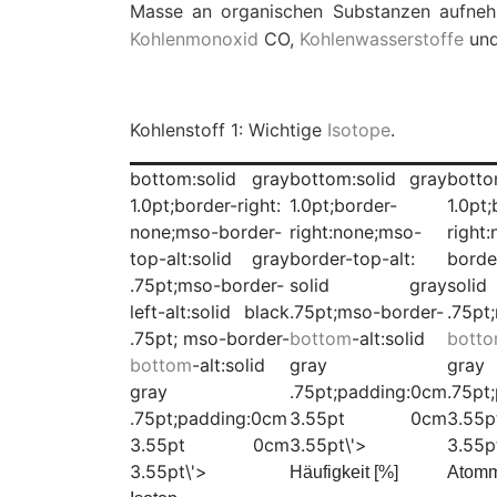
Masse an organischen Substanzen aufneh
Kohlenmonoxid
CO,
Kohlenwasserstoffe
un
Kohlenstoff 1:
Wichtige
Isotope
.
bottom:solid gray
bottom:solid gray
botto
1.0pt;border-right:
1.0pt;border-
1.0pt;
none;mso-border-
right:none;mso-
right
top-alt:solid gray
border-top-alt:
borde
.75pt;mso-border-
solid gray
sol
left-alt:solid black
.75pt;mso-border-
.75pt
.75pt; mso-border-
bottom
-alt:solid
bott
bottom
-alt:solid
gray
gray
gray
.75pt;padding:0cm
.75pt
.75pt;padding:0cm
3.55pt 0cm
3.5
3.55pt 0cm
3.55pt\'>
3.55p
3.55pt\'>
Häufigkeit [%]
Atom