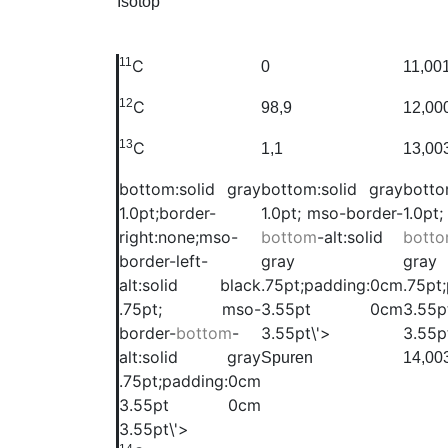
Isotop
11
C
0
11,00
12
C
98,9
12,00
13
C
1,1
13,00
bottom:solid gray
bottom:solid gray
botto
1.0pt;border-
1.0pt; mso-border-
1.0pt
right:none;mso-
bottom
-alt:solid
bott
border-left-
gray
gray
alt:solid black
.75pt;padding:0cm
.75pt
.75pt; mso-
3.55pt 0cm
3.5
border-
bottom
-
3.55pt\'>
3.55p
alt:solid gray
Spuren
14,00
.75pt;padding:0cm
3.55pt 0cm
3.55pt\'>