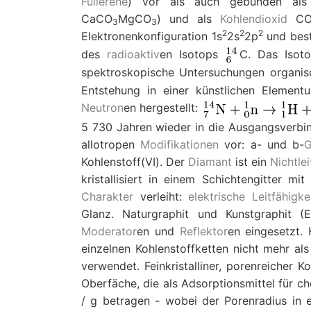
Fullerene
) vor als auch gebunden al
CaCO
MgCO
) und als
Kohlendioxid
C
3
3
2
2
2
Elektronenkonfiguration 1s
2s
2p
und best
des
radioaktiv
en Isotops
C. Das Iso
spektroskopische Untersuchungen organis
Entstehung in einer künstlichen Eleme
Neutron
en hergestellt:
5 730 Jahren wieder in die Ausgangsverbi
allotropen
Modifikationen
vor: a- und b-
G
Kohlenstoff(VI). Der
Diamant
ist ein
Nichtlei
kristallisiert in einem Schichtengitter m
Charakter
verleiht:
elektrische Leitfähigke
Glanz. Naturgraphit und Kunstgraphit (E
Moderator
en und
Reflektor
en eingesetzt.
einzelnen Kohlenstoffketten nicht mehr a
verwendet. Feinkristalliner, porenreicher 
Oberfäche, die als Adsorptionsmittel für 
/ g betragen - wobei der Porenradius in 