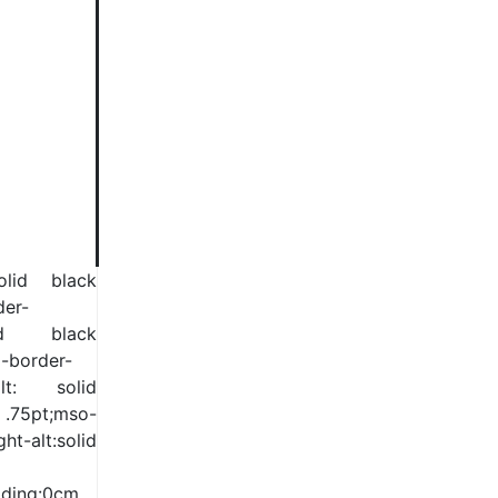
olid black
der-
olid black
o-border-
alt: solid
75pt;mso-
ght-alt:solid
dding:0cm