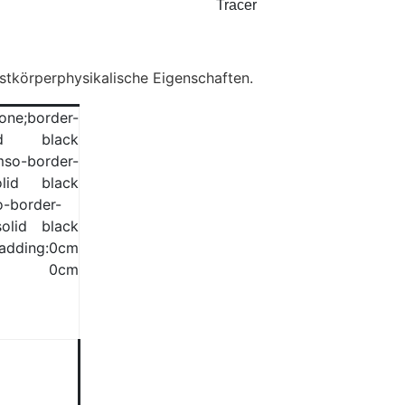
Tracer
stkörperphysikalische Eigenschaften.
one;border-
olid black
so-border-
solid black
o-border-
:solid black
adding:0cm
pt 0cm