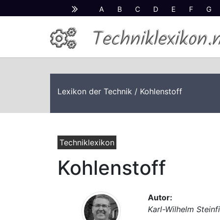
A
B
C
D
E
F
G
Techniklexikon.
Lexikon der Technik
/ Kohlenstoff
Techniklexikon
Kohlenstoff
Autor:
Karl-Wilhelm Steinf