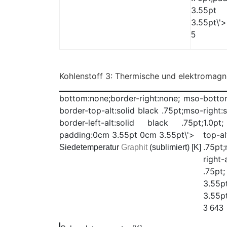
3.55
3.55pt\'>
5
Kohlenstoff 3:
Thermische und elektromagne
bottom:none;border-right:none; mso-
botto
border-top-alt:solid black .75pt;mso-
right
border-left-alt:solid black .75pt;
1.0pt
padding:0cm 3.55pt 0cm 3.55pt\'>
top-a
.75pt
Siedetemperatur
Graphit
(sublimiert) [K]
right-
.75pt
3.
3.55pt
3 643