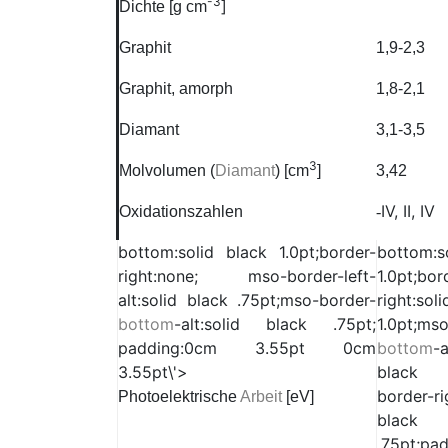
-3
]
Dichte [g cm
Graphit
1,9-2,3
Graphit, amorph
1,8-2,1
Diamant
3,1-3,5
3
Molvolumen (
Diamant
) [cm
]
3,42
IV, II, IV
Oxidationszahlen
-
bottom:solid black 1.0pt;border-
bottom:s
right:none; mso-border-left-
1.0pt;bor
alt:solid black .75pt;mso-border-
right:s
bottom
-alt:solid black .75pt;
1.0pt;ms
padding:0cm 3.55pt 0cm
bottom
-
3.55pt\'>
black .
border-ri
Photoelektrische
Arbeit
[eV]
black
.75pt;pa