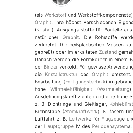
(als
Werkstoff
und Werkstoffkomponenete). 
Graphit
. Ihre höchst verschiedenen Eigensc
(
Kristall
). Ausgangs-stoffe für Bauteile au
natürlicher
Graphit
. Die Rohstoffe werd
zerknetet. Die heißplastischen Massen kön
gepreßt) oder im erkalteten
Zustand
gemah
Danach werden die Formkörper in einem B
der
Binder
verkokt. Für gewisse Anwendung
die
Kristallstruktur
des
Graphit
entsteht.
Bearbeitung (
Fertigungstechnik
) in gebrau
hohe
Wärmeleitfähigkeit
(
Wärmeleitung
)
Ausdehnungskoeffizienten und eine hohe Se
z. B. Dichtringe und Gleitlager,
Kohlebürs
Brennstäbe (
Atomkraftwerk
). K. fasern f
Luftfahrt z. B.
Leitwerk
e für
Flugzeug
e u
der
Hauptgruppe
IV des
Periodensystem
s.