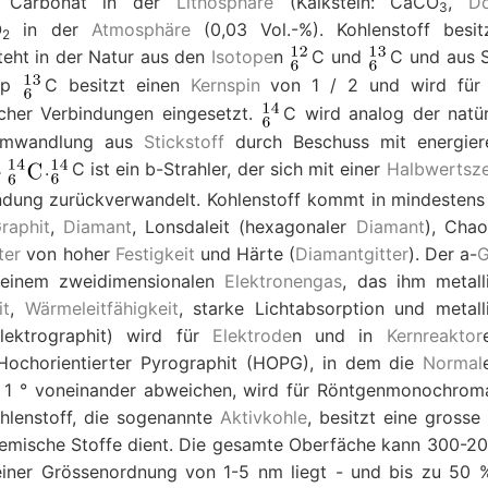
s Carbonat in der
Lithosphäre
(Kalkstein: CaCO
,
Do
3
O
in der
Atmosphäre
(0,03 Vol.-%). Kohlenstoff besit
2
eht in der Natur aus den
Isotope
n
C und
C und aus 
top
C besitzt einen
Kernspin
von 1 / 2 und wird für
cher Verbindungen eingesetzt.
C wird analog der natür
ntumwandlung aus
Stickstoff
durch Beschuss mit energier
.
C ist ein
b
-Strahler, der sich mit einer
Halbwertsze
ndung zurückverwandelt. Kohlenstoff kommt in mindestens
raphit
,
Diamant
, Lonsdaleit (hexagonaler
Diamant
), Chao
ter
von hoher
Festigkeit
und Härte (
Diamantgitter
). Der a-
G
it einem zweidimensionalen
Elektronengas
, das ihm metall
it
,
Wärmeleitfähigkeit
, starke Lichtabsorption und metall
lektrographit) wird für
Elektrode
n und in
Kernreaktor
 Hochorientierter Pyrographit (HOPG), in dem die
Normal
ls 1 ° voneinander abweichen, wird für Röntgenmonochrom
Kohlenstoff, die sogenannte
Aktivkohle
, besitzt eine grosse
chemische Stoffe dient. Die gesamte Oberfäche kann 300-2
einer Grössenordnung von 1-5 nm liegt - und bis zu 50 %