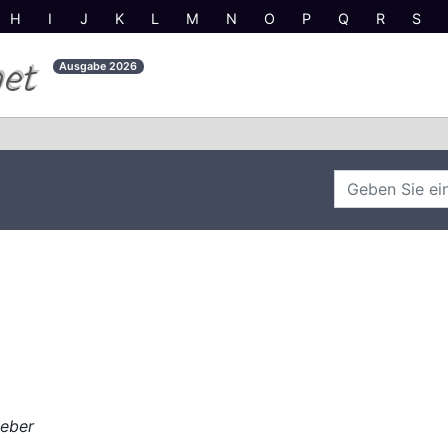
H
I
J
K
L
M
N
O
P
Q
R
S
net
Ausgabe
2026
ieber