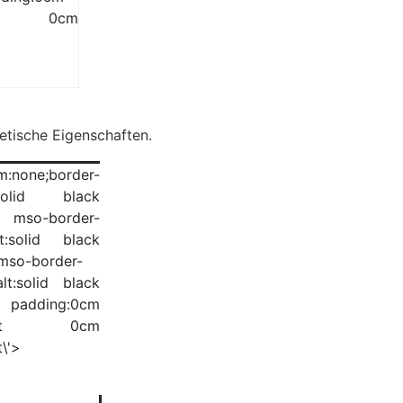
pt 0cm
tische Eigenschaften.
m:none;border-
:solid black
; mso-border-
lt:solid black
;mso-border-
alt:solid black
; padding:0cm
55pt 0cm
\'>