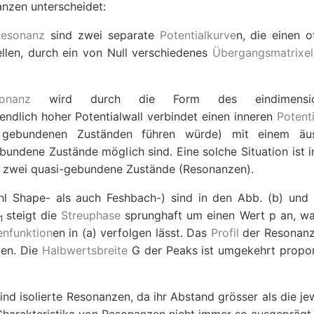
nzen unterscheidet:
Resonanz
sind zwei separate
Potentialkurve
n, die einen o
llen, durch ein von Null verschiedenes
Übergangsmatrixe
onanz
wird durch die Form des eindimensio
endlich hoher Potentialwall verbindet einen inneren
Potent
n gebundenen Zuständen führen würde) mit einem äu
ebundene Zustände möglich sind. Eine solche Situation ist i
aubt zwei quasi-gebundene Zustände (Resonanzen).
hl Shape- als auch Feshbach-) sind in den Abb. (b) und 
steigt die
Streuphase
sprunghaft um einen Wert
p
an, wa
1
enfunktion
en in (a) verfolgen lässt. Das
Profil
der Resonanz
en. Die
Halbwertsbreite
G
der Peaks ist umgekehrt propor
nd isolierte Resonanzen, da ihr Abstand grösser als die je