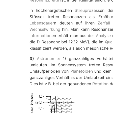
Resonanzbreite
ist. In der Realität sind di
In hochenergetischen
Streuprozess
en der
Stösse) treten Resonanzen als Erhö
Lebensdauer
n deuten auf ihren
Zerfall
a
Wechselwirkung
hin. Man kann Resonanzen
Information
en erhält man aus der
Analyse
die
D
-Resonanz bei 1232 MeV), die im
Qua
klassifiziert werden, als auch mesonische 
3)
Astronomie
: 1) ganzzahliges Verhält
umlaufen. Im Sonnensystem treten Reson
Umlaufperioden von
Planetoiden
und dem 
ganzzahliges Verhältnis der Umlaufzeit ei
Dies ist z.B. bei der gebundenen
Rotation
d