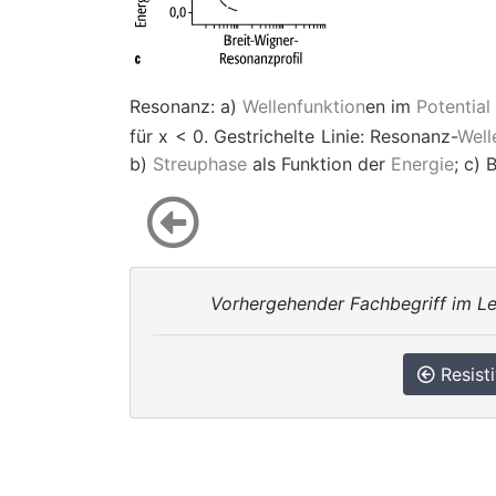
Resonanz: a)
Wellenfunktion
en im
Potential
für
x
<
0. Gestrichelte Linie: Resonanz-
Well
b)
Streuphase
als Funktion der
Energie
; c) 
Vorhergehender Fachbegriff im Le
Resisti