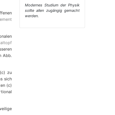
Modernes Studium der Physik
sollte allen zugängig gemacht
ffenen
werden.
lement
nalen
ialtopf
sseren
n Abb.
(c) zu
s sich
en (c)
tional
weilige