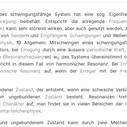
es schwingungsfähige System hat eine sog. Eigenfr
nregung
beibehält. Entspricht die anregende
Frequen
ekt
kann sehr störend wirken, aber auch genutzt werden, z.
 von
Sender
n und
Empfänger
n.
Schwingungen
und Wellen
physik
,
1)
Allgemein: Mitschwingen eines schwingungsf
ators, bei
Erregung
durch eine äussere
periodisch
e
Kraft
,
n
(
Resonanzfrequenz
en)
w
des Systems übereinstimmt o
0
richt in diesem Fall von harmonischer Resonanz. Bei
Er
onische Resonanz
auf, wenn der
Erreger
mit der
Fr
undener
Zustand
, der entsteht, wenn eine schwache Verb
nem ungebundenen
Zustand
besteht. Resonanzen tret
em
Charakter
auf, man findet sie in vielen Bereichen der
entarteilchenphysik
.
 und ungebundenem Zustand kann durch zwei Mechan