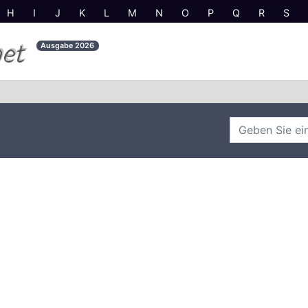
H
I
J
K
L
M
N
O
P
Q
R
S
net
Ausgabe
2026