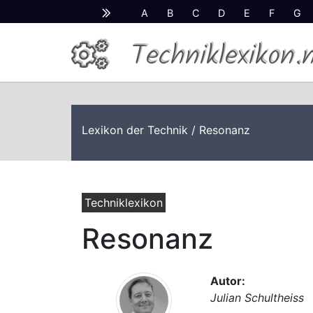
A
B
C
D
E
F
G
Techniklexikon.
Lexikon der Technik
/ Resonanz
Techniklexikon
Resonanz
Autor:
Julian Schultheiss