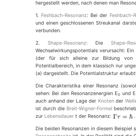
hergestellt werden, nach denen man Resona
1.
Feshbach-Resonanz
: Bei der
Feshbach-
und einen geschlossenen Streukanal darste
verbunden.
2.
Shape-Resonanz
: Die
Shape-Res
Wechselwirkungspotentials verursacht: Ein 
(der für sich alleine zur Bildung vo
Potentialbereich, in dem klassisch nur ung
(a) dargestellt. Die Potentialstruktur erl
Die Charakteristika einer Resonanz (sowo
sehen: Bei den Resonanzenergien
E
und
E
0
auch anhand der Lage der
Knoten
der
Well
ist durch die
Breit-Wigner-Formel
beschrieb
zur
Lebensdauer
t
der Resonanz:
.
Die beiden Resonanzen in diesem Beispiel si