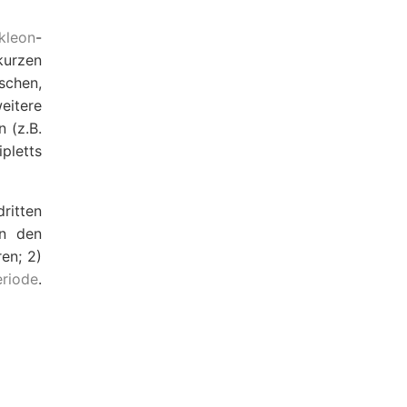
kleon
-
urzen
schen,
eitere
 (z.B.
pletts
ritten
in den
en; 2)
eriode
.