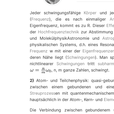
Jeder schwingungsfähige
Körper
und jed
(
Frequenz
), die es nach einmaliger
A
Eigenfrequenz, kommt es zu R. Dieser
Eff
der
Hochfrequenztechnik
zur Abstimmung
und MolekülphysikAstronomie und
Astro
physikalischen Systems, d.h. eines Reson
Frequenz
w
mit einer der
Eigenfrequenze
deren Nähe liegt (
Schwingungen
). Man sp
nichtlinearer
Schwingungen
tritt
subharm
,
n
,
m
ganze Zahlen, schwingt.
2)
Atom- und Teilchenphysik: quasi-geb
zwischen einem gebundenen und ei
Streuprozess
en mit quantenmechanisch
hauptsächlich in der Atom-, Kern- und
Elem
Die Verbindung zwischen gebundenem