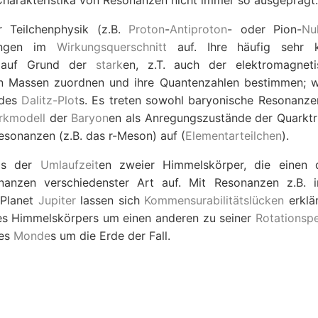
e Charakteristika von Resonanzen nicht immer so ausgeprägt.
 Teilchenphysik (z.B.
Proton
-
Antiproton
- oder Pion-
Nu
hungen im
Wirkungsquerschnitt
auf. Ihre häufig sehr k
uf Grund der
stark
en, z.T. auch der elektromagneti
 Massen zuordnen und ihre Quantenzahlen bestimmen; w
des
Dalitz-Plot
s. Es treten sowohl baryonische Resonanzen
rkmodell
der
Baryon
en als Anregungszustände der Quarktri
Resonanzen (z.B. das
r
-Meson) auf (
Elementarteilchen
).
nis der
Umlaufzeit
en zweier Himmelskörper, die einen d
anzen verschiedenster Art auf. Mit Resonanzen z.B. 
Planet
Jupiter
lassen sich
Kommensurabilitätslücken
erklär
nes Himmelskörpers um einen anderen zu seiner
Rotationsp
es
Monde
s um die Erde der Fall.