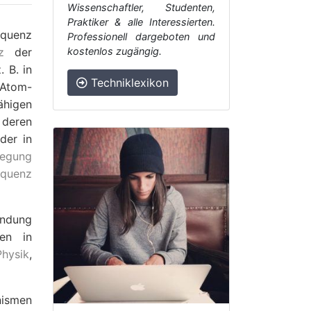
Wissenschaftler, Studenten,
Praktiker & alle Interessierten.
equenz
Professionell dargeboten und
z
der
kostenlos zugängig.
 B. in
Techniklexikon
Atom-
ähigen
 deren
der in
regung
equenz
indung
en in
Physik
,
ismen