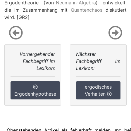
Ergodentheorie (Von-
Neumann
-
Algebra
) entwickelt,
die im Zusammenhang mit
Quantenchaos
diskutiert
wird. [GR2]
Vorhergehender
Nächster
Fachbegriff im
Fachbegriff im
Lexikon:
Lexikon:
ergodisches
Ergodenhypothese
Verhalten
Obenstehenden Artikel als fehlerhaft melden und bei