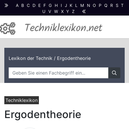
A
B
C
D
E
F
G
H
I
J
K
L
M
N
O
P
Q
R
S
T
U
V
W
X
Y
Z
Techniklexikon.net
Lexikon der Technik
/ Ergodentheorie
Techniklexikon
Ergodentheorie