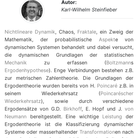
Autor:
Karl-Wilhelm Steinfieber
Nichtlineare Dynamik
, Chaos,
Fraktale
, ein Zweig der
Mathematik, der probabilistische
Aspekt
e von
dynamischen Systemen behandelt und dabei versucht,
die dynamischen Grundlagen der statistischen
Mechanik
zu erfassen (
Boltzmann
s
Ergodenhypothese
). Enge Verbindungen bestehen z.B.
zur metrischen Zahlentheorie. Die Grundlagen der
Ergodentheorie wurden bereits von H.
Poincaré
z.B. in
seinem Wiederkehrsatz (
Poincaréscher
Wiederkehrsatz
), sowie durch verschiedene
Ergodensätze von G.D.
Birkhoff
, E. Hopf und J.
von
Neumann
bereitgestellt. Eine wichtige
Leistung
der
Ergodentheorie ist die Klassifizierung dynamischer
Systeme oder masserhaltender
Transformation
en nach