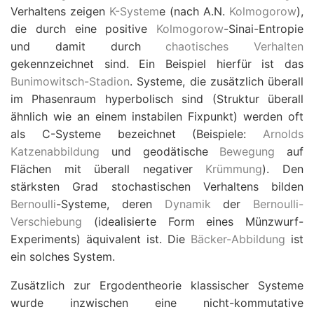
Verhaltens zeigen
K-System
e (nach A.N.
Kolmogorow
),
die durch eine positive
Kolmogorow
-Sinai-Entropie
und damit durch
chaotisches Verhalten
gekennzeichnet sind. Ein Beispiel hierfür ist das
Bunimowitsch-Stadion
. Systeme, die zusätzlich überall
im Phasenraum hyperbolisch sind (Struktur überall
ähnlich wie an einem instabilen Fixpunkt) werden oft
als C-Systeme bezeichnet (Beispiele:
Arnolds
Katzenabbildung
und geodätische
Bewegung
auf
Flächen mit überall negativer
Krümmung
). Den
stärksten Grad stochastischen Verhaltens bilden
Bernoulli
-Systeme, deren
Dynamik
der
Bernoulli-
Verschiebung
(idealisierte Form eines Münzwurf-
Experiments) äquivalent ist. Die
Bäcker-Abbildung
ist
ein solches System.
Zusätzlich zur Ergodentheorie klassischer Systeme
wurde inzwischen eine nicht-kommutative