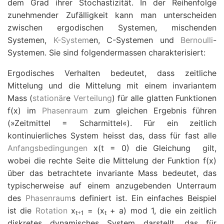
dem Grad ihrer Stochastizität. In der Reihenfolge
zunehmender Zufälligkeit kann man unterscheiden
zwischen ergodischen Systemen, mischenden
Systemen,
K-System
en, C-Systemen und
Bernoulli
-
Systemen. Sie sind folgendermassen charakterisiert:
Ergodisches Verhalten bedeutet, dass zeitliche
Mittelung und die Mittelung mit einem invariantem
Mass (
stationär
e
Verteilung
) für alle glatten Funktionen
f
(
x
) im
Phasenraum
zum gleichen Ergebnis führen
(»Zeitmittel = Scharmittel«). Für ein zeitlich
kontinuierliches System heisst das, dass für fast alle
Anfangsbedingungen
x
(
t
= 0) die Gleichung
gilt,
wobei die rechte Seite die Mittelung der Funktion
f
(
x
)
über das betrachtete invariante Mass bedeutet, das
typischerweise auf einem anzugebenden Unterraum
des
Phasenraum
s definiert ist. Ein einfaches Beispiel
ist die
Rotation
x
= (
x
+
a
) mod 1, die ein zeitlich
t
1
t
+
diskretes dynamisches System darstellt, das für