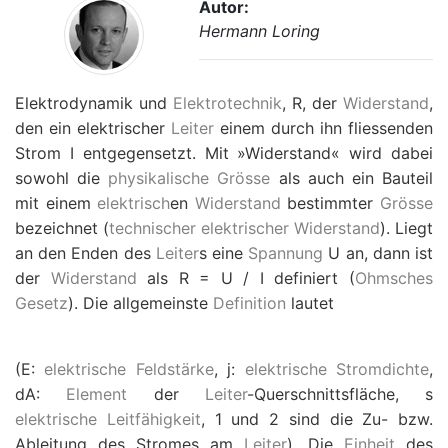
Autor:
Hermann Loring
Elektrodynamik und
Elektrotechnik
,
R
, der
Widerstand
,
den ein elektrischer
Leiter
einem durch ihn fliessenden
Strom
I
entgegensetzt. Mit »Widerstand« wird dabei
sowohl die
physikalische Grösse
als auch ein Bauteil
mit einem
elektrisch
en
Widerstand
bestimmter
Grösse
bezeichnet (
technischer elektrischer Widerstand
). Liegt
an den Enden des
Leiter
s eine
Spannung
U
an, dann ist
der
Widerstand
als
R
=
U
/
I
definiert (
Ohmsches
Gesetz
). Die allgemeinste
Definition
lautet
(
E
:
elektrische Feldstärke
,
j
:
elektrische Stromdichte
,
d
A
:
Element
der
Leiter
-Querschnittsfläche,
s
elektrische Leitfähigkeit
, 1 und 2 sind die Zu- bzw.
Ableitung des Stromes am
Leiter
). Die
Einheit
des