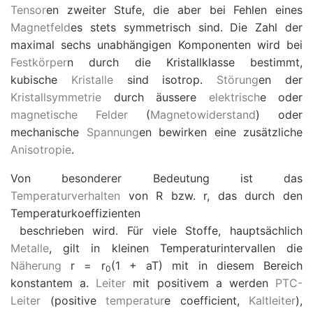
Tensor
en zweiter Stufe, die aber bei Fehlen eines
Magnetfeld
es stets symmetrisch sind. Die Zahl der
maximal sechs unabhängigen Komponenten wird bei
Festkörper
n durch die Kristallklasse bestimmt,
kubische
Kristalle
sind isotrop.
Störung
en der
Kristallsymmetrie
durch äussere
elektrisch
e oder
magnetische Felder
(
Magnetowiderstand
) oder
mechanische
Spannung
en bewirken eine zusätzliche
Anisotropie
.
Von besonderer Bedeutung ist das
Temperaturverhalten
von
R
bzw.
r
, das durch den
Temperaturkoeffizienten
beschrieben wird. Für viele Stoffe, hauptsächlich
Metalle
, gilt in kleinen Temperaturintervallen die
Näherung
r
=
r
(1
+
a
T
) mit in diesem Bereich
0
konstantem
a
.
Leiter
mit positivem
a
werden
PTC-
Leiter
(positive
temperatur
e coefficient,
Kaltleiter
),