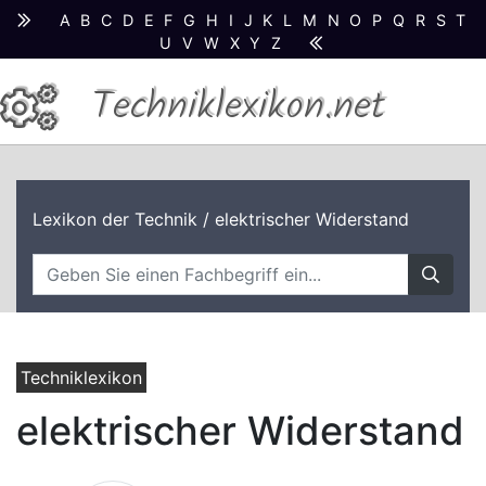
A
B
C
D
E
F
G
H
I
J
K
L
M
N
O
P
Q
R
S
T
U
V
W
X
Y
Z
Techniklexikon.net
Lexikon der Technik
/ elektrischer Widerstand
Techniklexikon
elektrischer Widerstand