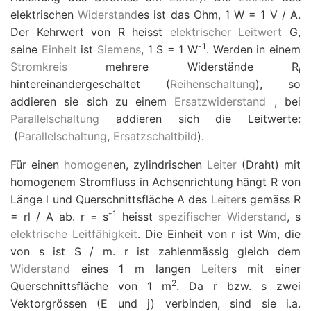
elektrischen
Widerstand
es ist das Ohm, 1
W
=
1 V
/
A.
Der Kehrwert von
R
heisst
elektrischer Leitwert
G
,
-1
seine
Einheit
ist
Siemens
, 1 S
=
1
W
. Werden in einem
Stromkreis
mehrere Widerstände
R
i
hintereinandergeschaltet (
Reihenschaltung
), so
addieren sie sich zu einem
Ersatzwiderstand
, bei
Parallelschaltung
addieren sich die Leitwerte:
(
Parallelschaltung
,
Ersatzschaltbild
).
Für einen
homogen
en, zylindrischen
Leiter
(Draht) mit
homogenem Stromfluss in Achsenrichtung hängt
R
von
Länge
l
und Querschnittsfläche
A
des
Leiter
s gemäss
R
-1
=
r
l
/
A
ab.
r
=
s
heisst
spezifischer Widerstand
,
s
elektrische Leitfähigkeit
. Die Einheit von
r
ist
W
m, die
von
s
ist S / m.
r
ist zahlenmässig gleich dem
Widerstand
eines 1 m langen
Leiter
s mit einer
2
Querschnittsfläche von 1 m
. Da
r
bzw.
s
zwei
Vektorgrössen (
E
und
j
) verbinden, sind sie i.a.