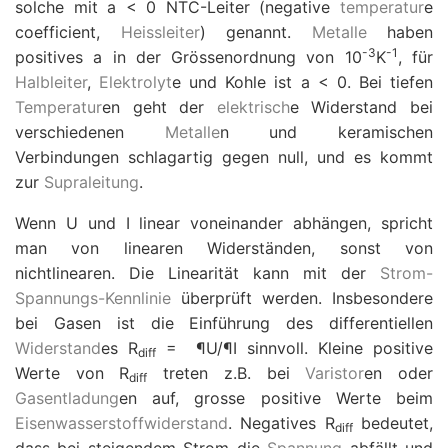
solche mit
a
<
0 NTC-Leiter (negative
temperatur
e
coefficient,
Heissleiter
) genannt.
Metalle
haben
-3
-1
positives
a
in der Grössenordnung von 10
K
, für
Halbleiter
,
Elektrolyt
e und Kohle ist
a
<
0. Bei tiefen
Temperatur
en geht der
elektrisch
e Widerstand bei
verschiedenen
Metalle
n und keramischen
Verbindungen schlagartig gegen null, und es kommt
zur
Supraleitung
.
Wenn
U
und
I
linear voneinander abhängen, spricht
man von linearen Widerständen, sonst von
nichtlinearen. Die Linearität kann mit der
Strom-
Spannungs-Kennlinie
überprüft werden. Insbesondere
bei Gasen ist die Einführung des differentiellen
Widerstand
es
R
=
¶
U
/
¶
I
sinnvoll. Kleine positive
diff
Werte von
R
treten z.B. bei
Varistor
en oder
diff
Gasentladung
en auf, grosse positive Werte beim
Eisenwasserstoffwiderstand
. Negatives
R
bedeutet,
diff