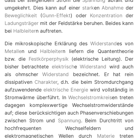
dass bei steigendem Strom die
Spannung
abfällt und
umgekehrt. Dies kann auf einer
stark
en
Abnahme
der
Beweglichkeit
(
Gunn-Effekt
) oder
Konzentration
der
Ladungsträger
mit der Feldstärke beruhen. Beides kann
bei
Halbleiter
n auftreten.
Die mikroskopische Erklärung des
Widerstand
es von
Metalle
n und
Halbleiter
n liefern die Quantentheorie
bzw. die
Festkörperphysik
(elektrische Leitung). Der
bisher betrachtete
elektrisch
e
Widerstand
wird auch
als ohmscher
Widerstand
bezeichnet. Er hat rein
dissipativen
Charakter
, d.h. die beim Stromdurchgang
aufzuwendende
elektrische Energie
wird vollständig in
Stromwärme überführt. In
Wechselstromkreis
en treten
dagegen komplexwertige Wechselstromwiderstände
auf; diese berücksichtigen auch Phasenverschiebungen
zwischen Strom und
Spannung
. Beim Durchtritt von
hochfrequenten Wechselfeldern und
elektromagnetischen Wellen durch
Materie
treten